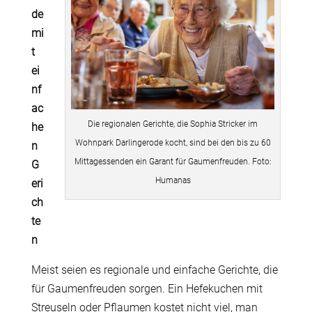
de
mi
t
ei
nf
ac
Die regionalen Gerichte, die Sophia Stricker im
he
Wohnpark Darlingerode kocht, sind bei den bis zu 60
n
Mittagessenden ein Garant für Gaumenfreuden. Foto:
G
Humanas
eri
ch
te
n
Meist seien es regionale und einfache Gerichte, die
für Gaumenfreuden sorgen. Ein Hefekuchen mit
Streuseln oder Pflaumen kostet nicht viel, man