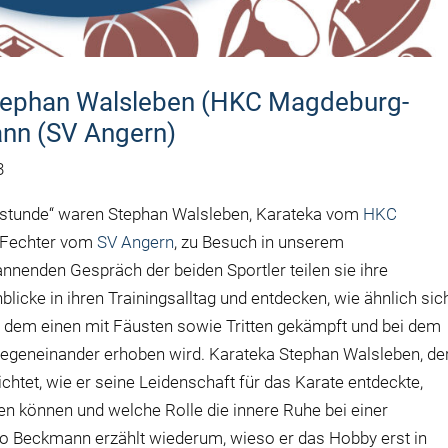
tephan Walsleben (HKC Magdeburg-
ann (SV Angern)
3
tstunde“ waren Stephan Walsleben, Karateka vom
HKC
, Fechter vom
SV Angern
, zu Besuch in unserem
nnenden Gespräch der beiden Sportler teilen sie ihre
icke in ihren Trainingsalltag und entdecken, wie ähnlich sic
ei dem einen mit Fäusten sowie Tritten gekämpft und bei dem
gegeneinander erhoben wird. Karateka Stephan Walsleben, de
ichtet, wie er seine Leidenschaft für das Karate entdeckte,
n können und welche Rolle die innere Ruhe bei einer
tto Beckmann erzählt wiederum, wieso er das Hobby erst in