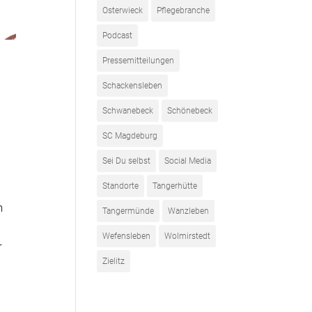
Osterwieck
Pflegebranche
Podcast
Pressemitteilungen
Schackensleben
Schwanebeck
Schönebeck
SC Magdeburg
Sei Du selbst
Social Media
Standorte
Tangerhütte
h
Tangermünde
Wanzleben
Wefensleben
Wolmirstedt
r
Zielitz