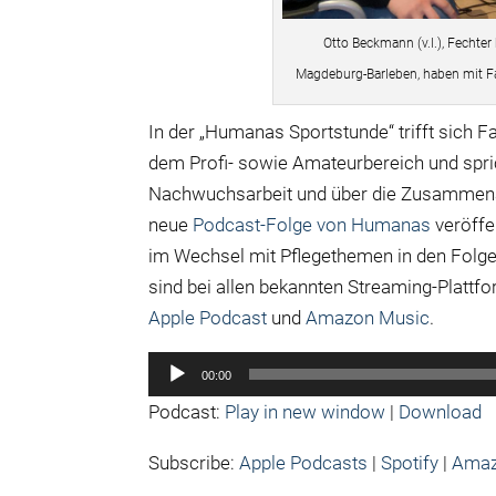
Otto Beckmann (v.l.), Fechte
Magdeburg-Barleben, haben mit Fa
In der „Humanas Sportstunde“ trifft sich F
dem Profi- sowie Amateurbereich und spric
Nachwuchsarbeit und über die Zusammena
neue
Podcast-Folge von Humanas
veröffe
im Wechsel mit Pflegethemen in den Folg
sind bei allen bekannten Streaming-Plattf
Apple Podcast
und
Amazon Music
.
Audio-
00:00
Player
Podcast:
Play in new window
|
Download
Subscribe:
Apple Podcasts
|
Spotify
|
Amaz