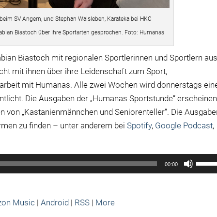
r beim SV Angern, und Stephan Walsleben, Karateka bei HKC
bian Biastoch über ihre Sportarten gesprochen. Foto: Humanas
abian Biastoch mit regionalen Sportlerinnen und Sportlern au
ht mit ihnen über ihre Leidenschaft zum Sport,
rbeit mit Humanas. Alle zwei Wochen wird donnerstags ein
ntlicht. Die Ausgaben der „Humanas Sportstunde“ erscheine
en von „Kastanienmännchen und Seniorenteller“. Die Ausgabe
ormen zu finden – unter anderem bei
Spotify
,
Google Podcast
,
Pfeilt
00:00
Hoch/
benut
um
on Music
|
Android
|
RSS
|
More
die