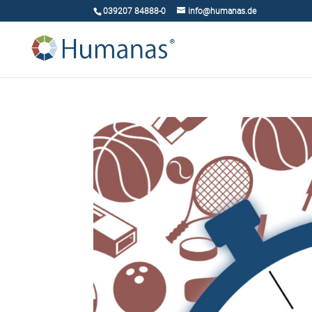
039207 84888-0
info@humanas.de