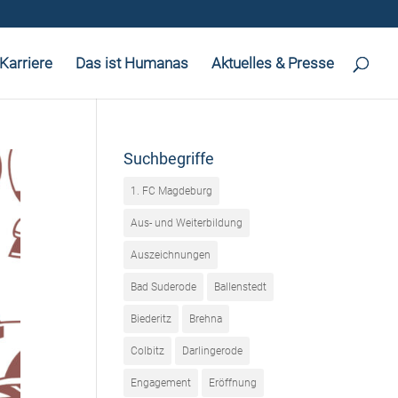
Karriere
Das ist Humanas
Aktuelles & Presse
Suchbegriffe
1. FC Magdeburg
Aus- und Weiterbildung
Auszeichnungen
Bad Suderode
Ballenstedt
Biederitz
Brehna
Colbitz
Darlingerode
Engagement
Eröffnung