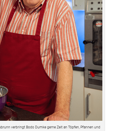
hsbrunn verbringt Bodo Dumke gerne Zeit an Töpfen, Pfannen und