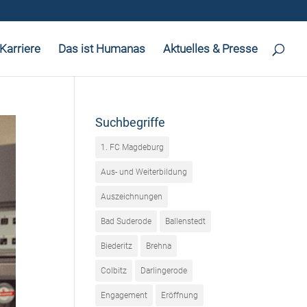
Karriere
Das ist Humanas
Aktuelles & Presse
Suchbegriffe
1. FC Magdeburg
Aus- und Weiterbildung
Auszeichnungen
Bad Suderode
Ballenstedt
Biederitz
Brehna
Colbitz
Darlingerode
Engagement
Eröffnung