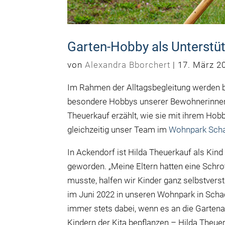
Garten-Hobby als Unterst
von
Alexandra Bborchert
|
17. März 2
Im Rahmen der Alltagsbegleitung werden b
besondere Hobbys unserer Bewohnerinnen
Theuerkauf
erzählt
, wie sie mit ihrem Ho
gleichzeitig unser Team im
Wohnpark Sch
In Ackendorf ist Hilda Theuerkauf als Kind
geworden. „Meine Eltern hatten eine Schrot
musste, halfen wir Kinder ganz selbstverstän
im Juni 2022 in unseren Wohnpark in Schac
immer stets dabei, wenn es an die Garten
Kindern der Kita bepflanzen – Hilda Theuer