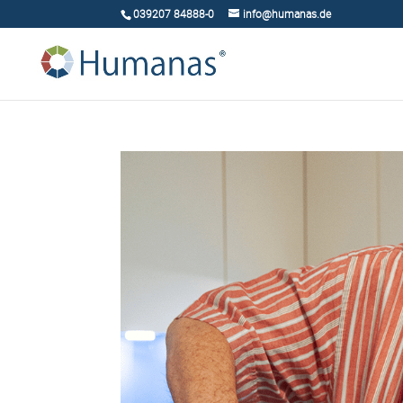
039207 84888-0
info@humanas.de