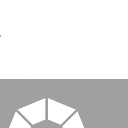
r
n
v