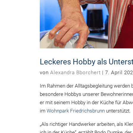
Leckeres Hobby als Unters
von
Alexandra Bborchert
|
7. April 20
Im Rahmen der Alltagsbegleitung werden b
besondere Hobbys unserer Bewohnerinne
er mit seinem Hobby in der Küche für Abw
im
Wohnpark Friedrichsbrunn
unterstützt.
„Als richtiger Handwerker arbeiten, als Kl
ich in der Küche“, erzählt Bodo Dumke, der