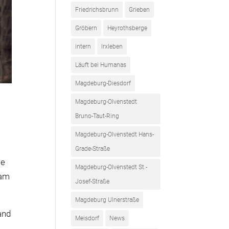
Friedrichsbrunn
Grieben
Gröbern
Heyrothsberge
intern
Irxleben
Läuft bei Humanas
Magdeburg-Diesdorf
Magdeburg-Olvenstedt
Bruno-Taut-Ring
Magdeburg-Olvenstedt Hans-
Grade-Straße
ie
Magdeburg-Olvenstedt St.-
eam
Josef-Straße
Magdeburg Ulnerstraße
and
Meisdorf
News