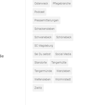
Osterwieck
Pflegebranche
r
Podcast
Pressemitteilungen
Schackensleben
Schwanebeck
Schönebeck
SC Magdeburg
Sei Du selbst
Social Media
die
Standorte
Tangerhütte
Tangermünde
Wanzleben
Wefensleben
Wolmirstedt
Zielitz