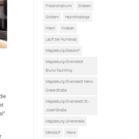
Friedrichsbrunn
Grieben
Gröbern
Heyrothsberge
intern
Irxleben
Läuft bei Humanas
Magdeburg-Diesdorf
Magdeburg-Olvenstedt
Bruno-Taut-Ring
Magdeburg-Olvenstedt Hans-
Grade-Straße
die
Magdeburg-Olvenstedt St.-
et
Josef-Straße
el“
Magdeburg Ulnerstraße
Meisdorf
News
r