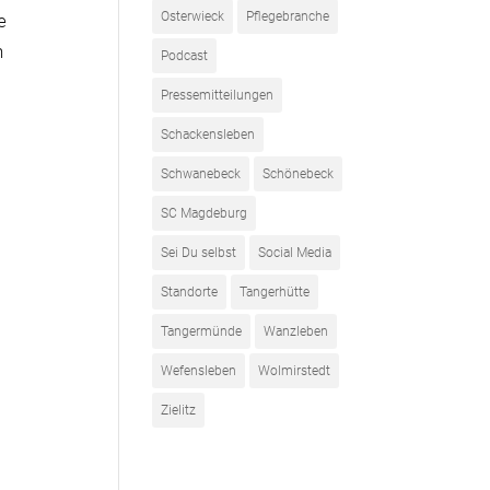
Osterwieck
Pflegebranche
e
n
Podcast
Pressemitteilungen
Schackensleben
Schwanebeck
Schönebeck
SC Magdeburg
Sei Du selbst
Social Media
Standorte
Tangerhütte
Tangermünde
Wanzleben
Wefensleben
Wolmirstedt
Zielitz