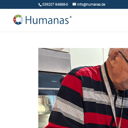
039207 84888-0
info@humanas.de