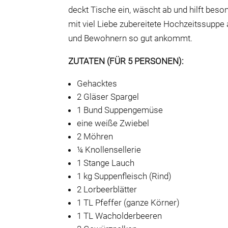
deckt Tische ein, wäscht ab und hilft bes
mit viel Liebe zubereitete Hochzeitssuppe
und Bewohnern so gut ankommt.
ZUTATEN (FÜR 5 PERSONEN):
Gehacktes
2 Gläser Spargel
1 Bund Suppengemüse
eine weiße Zwiebel
2 Möhren
¼ Knollensellerie
1 Stange Lauch
1 kg Suppenfleisch (Rind)
2 Lorbeerblätter
1 TL Pfeffer (ganze Körner)
1 TL Wacholderbeeren