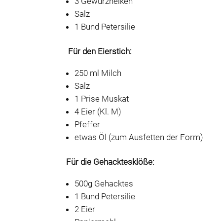
3 Gewürznelken
Salz
1 Bund Petersilie
Für den Eierstich:
250 ml Milch
Salz
1 Prise Muskat
4 Eier (Kl. M)
Pfeffer
etwas Öl (zum Ausfetten der Form)
Für die Gehacktesklöße:
500g Gehacktes
1 Bund Petersilie
2 Eier