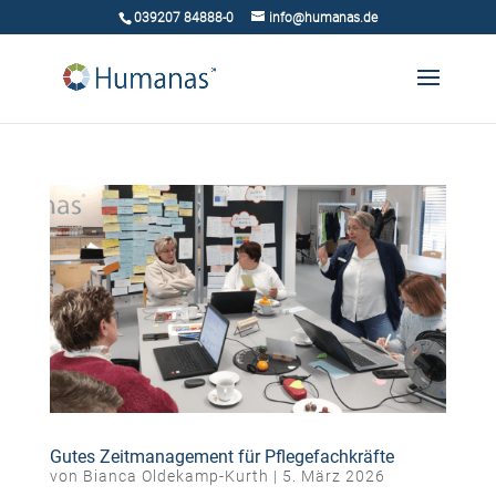
039207 84888-0
info@humanas.de
Gutes Zeitmanagement für Pflegefachkräfte
von
Bianca Oldekamp-Kurth
|
5. März 2026