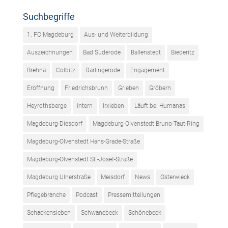
Suchbegriffe
1. FC Magdeburg
Aus- und Weiterbildung
Auszeichnungen
Bad Suderode
Ballenstedt
Biederitz
Brehna
Colbitz
Darlingerode
Engagement
Eröffnung
Friedrichsbrunn
Grieben
Gröbern
Heyrothsberge
intern
Irxleben
Läuft bei Humanas
Magdeburg-Diesdorf
Magdeburg-Olvenstedt Bruno-Taut-Ring
Magdeburg-Olvenstedt Hans-Grade-Straße
Magdeburg-Olvenstedt St.-Josef-Straße
Magdeburg Ulnerstraße
Meisdorf
News
Osterwieck
Pflegebranche
Podcast
Pressemitteilungen
Schackensleben
Schwanebeck
Schönebeck