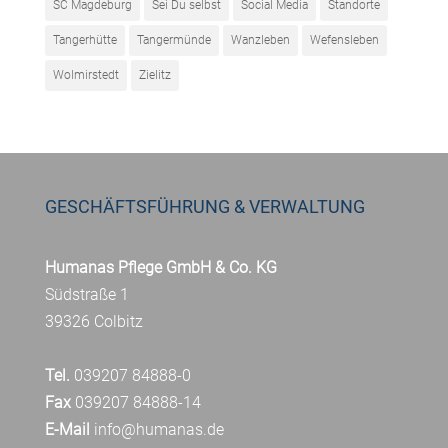
SC Magdeburg
Sei Du selbst
Social Media
Standorte
Tangerhütte
Tangermünde
Wanzleben
Wefensleben
Wolmirstedt
Zielitz
GESCHÄFTSFÜHRUNG & VERWALTUNG
Humanas Pflege GmbH & Co. KG
Südstraße 1
39326 Colbitz
Tel.
039207 84888-0
Fax
039207 84888-14
E-Mail
info@humanas.de