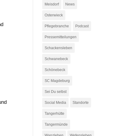
Meisdorf
News
Osterwieck
nd
Pflegebranche
Podcast
Pressemitteilungen
Schackensleben
Schwanebeck
Schönebeck
SC Magdeburg
Sei Du selbst
und
Social Media
Standorte
Tangerhütte
Tangermünde
Wanzleben
Wefensleben