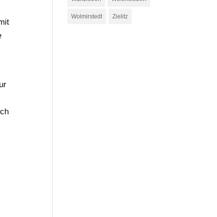
Wolmirstedt
Zielitz
mit
e
ur
ich