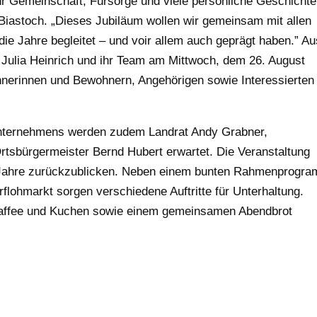
r Gemeinschaft, Fürsorge und viele persönliche Geschichte
Biastoch. „Dieses Jubiläum wollen wir gemeinsam mit allen
ie Jahre begleitet – und voir allem auch geprägt haben.” Au
 Julia Heinrich und ihr Team am Mittwoch, dem 26. August
nerinnen und Bewohnern, Angehörigen sowie Interessierten
nternehmens werden zudem Landrat Andy Grabner,
rtsbürgermeister Bernd Hubert erwartet. Die Veranstaltung
he Jahre zurückzublicken. Neben einem bunten Rahmenprogr
lohmarkt sorgen verschiedene Auftritte für Unterhaltung.
 Kaffee und Kuchen sowie einem gemeinsamen Abendbrot