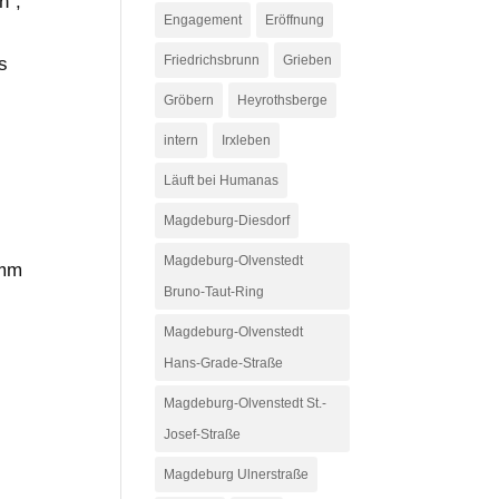
n”,
Engagement
Eröffnung
Friedrichsbrunn
Grieben
s
Gröbern
Heyrothsberge
intern
Irxleben
Läuft bei Humanas
Magdeburg-Diesdorf
Magdeburg-Olvenstedt
amm
Bruno-Taut-Ring
Magdeburg-Olvenstedt
Hans-Grade-Straße
Magdeburg-Olvenstedt St.-
Josef-Straße
Magdeburg Ulnerstraße