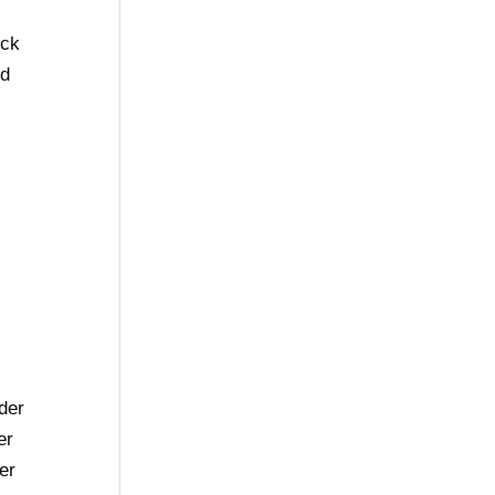
ück
nd
der
er
er