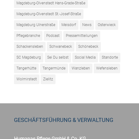
Magdeburg-Olvenstedt Hans-Grade-Straße
Magdeburg-Olvenstedt St.-Josef-Straße
Magdeburg Ulnerstraße
Meisdorf
News
Osterwieck
Pflegebranche
Podcast
Pressemitteilungen
Schackensleben
Schwanebeck
Schönebeck
SC Magdeburg
Sei Du selbst
Social Media
Standorte
Tangerhütte
Tangermünde
Wanzleben
Wefensleben
Wolmirstedt
Zielitz
GESCHÄFTSFÜHRUNG & VERWALTUNG
Humanas Pflege GmbH & Co. KG