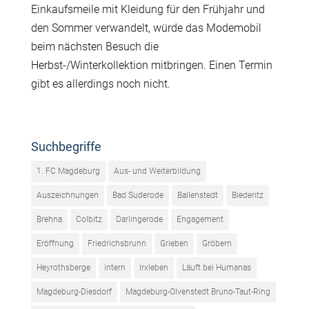
Einkaufsmeile mit Kleidung für den Frühjahr und
den Sommer verwandelt, würde das Modemobil
beim nächsten Besuch die
Herbst-/Winterkollektion mitbringen. Einen Termin
gibt es allerdings noch nicht.
Suchbegriffe
1. FC Magdeburg
Aus- und Weiterbildung
Auszeichnungen
Bad Suderode
Ballenstedt
Biederitz
Brehna
Colbitz
Darlingerode
Engagement
Eröffnung
Friedrichsbrunn
Grieben
Gröbern
Heyrothsberge
intern
Irxleben
Läuft bei Humanas
Magdeburg-Diesdorf
Magdeburg-Olvenstedt Bruno-Taut-Ring