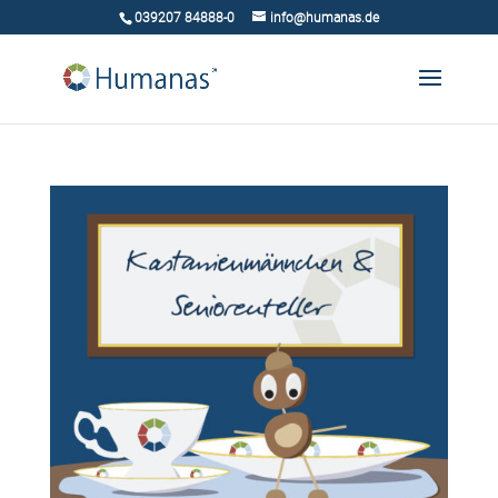
039207 84888-0
info@humanas.de