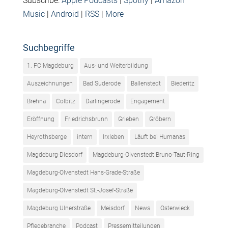
Subscribe:
Apple Podcasts
|
Spotify
|
Amazon
Music
|
Android
|
RSS
|
More
Suchbegriffe
1. FC Magdeburg
Aus- und Weiterbildung
Auszeichnungen
Bad Suderode
Ballenstedt
Biederitz
Brehna
Colbitz
Darlingerode
Engagement
Eröffnung
Friedrichsbrunn
Grieben
Gröbern
Heyrothsberge
intern
Irxleben
Läuft bei Humanas
Magdeburg-Diesdorf
Magdeburg-Olvenstedt Bruno-Taut-Ring
Magdeburg-Olvenstedt Hans-Grade-Straße
Magdeburg-Olvenstedt St.-Josef-Straße
Magdeburg Ulnerstraße
Meisdorf
News
Osterwieck
Pflegebranche
Podcast
Pressemitteilungen