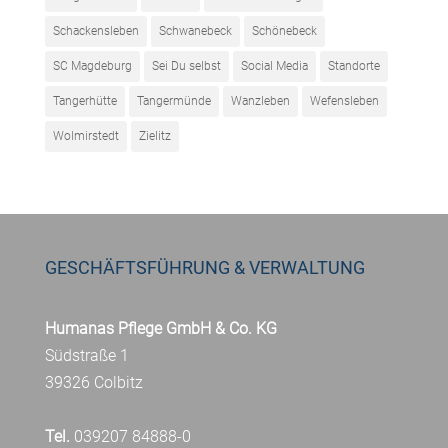
Schackensleben
Schwanebeck
Schönebeck
SC Magdeburg
Sei Du selbst
Social Media
Standorte
Tangerhütte
Tangermünde
Wanzleben
Wefensleben
Wolmirstedt
Zielitz
GESCHÄFTSFÜHRUNG & VERWALTUNG
Humanas Pflege GmbH & Co. KG
Südstraße 1
39326 Colbitz
Tel.
039207 84888-0