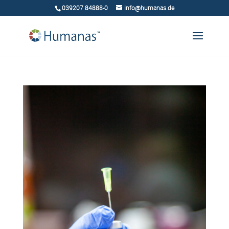
039207 84888-0
info@humanas.de