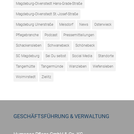
Magdeburg-Olvenstedt Hans-Grade-Straße
Magdeburg-Olvenstedt St.-Josef-Straße
Magdeburg Ulnerstraße
Meisdorf
News
Osterwieck
Pflegebranche
Podcast
Pressemitteilungen
Schackensleben
Schwanebeck
Schönebeck
SC Magdeburg
Sei Du selbst
Social Media
Standorte
Tangerhütte
Tangermünde
Wanzleben
Wefensleben
Wolmirstedt
Zielitz
GESCHÄFTSFÜHRUNG & VERWALTUNG