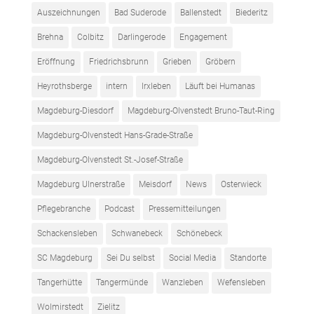
Auszeichnungen
Bad Suderode
Ballenstedt
Biederitz
Brehna
Colbitz
Darlingerode
Engagement
Eröffnung
Friedrichsbrunn
Grieben
Gröbern
Heyrothsberge
intern
Irxleben
Läuft bei Humanas
Magdeburg-Diesdorf
Magdeburg-Olvenstedt Bruno-Taut-Ring
Magdeburg-Olvenstedt Hans-Grade-Straße
Magdeburg-Olvenstedt St.-Josef-Straße
Magdeburg Ulnerstraße
Meisdorf
News
Osterwieck
Pflegebranche
Podcast
Pressemitteilungen
Schackensleben
Schwanebeck
Schönebeck
SC Magdeburg
Sei Du selbst
Social Media
Standorte
Tangerhütte
Tangermünde
Wanzleben
Wefensleben
Wolmirstedt
Zielitz