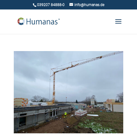
039207 84888-0
info@humanas.de