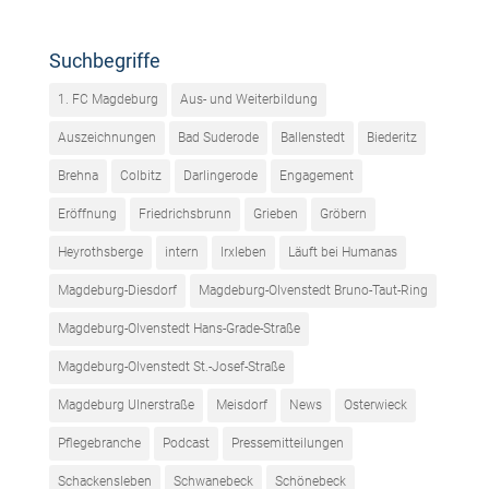
Suchbegriffe
1. FC Magdeburg
Aus- und Weiterbildung
Auszeichnungen
Bad Suderode
Ballenstedt
Biederitz
Brehna
Colbitz
Darlingerode
Engagement
Eröffnung
Friedrichsbrunn
Grieben
Gröbern
Heyrothsberge
intern
Irxleben
Läuft bei Humanas
Magdeburg-Diesdorf
Magdeburg-Olvenstedt Bruno-Taut-Ring
Magdeburg-Olvenstedt Hans-Grade-Straße
Magdeburg-Olvenstedt St.-Josef-Straße
Magdeburg Ulnerstraße
Meisdorf
News
Osterwieck
Pflegebranche
Podcast
Pressemitteilungen
Schackensleben
Schwanebeck
Schönebeck