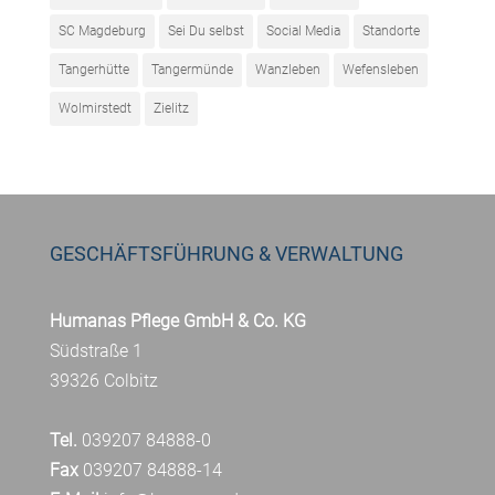
SC Magdeburg
Sei Du selbst
Social Media
Standorte
Tangerhütte
Tangermünde
Wanzleben
Wefensleben
Wolmirstedt
Zielitz
GESCHÄFTSFÜHRUNG & VERWALTUNG
Humanas Pflege GmbH & Co. KG
Südstraße 1
39326 Colbitz
Tel.
039207 84888-0
Fax
039207 84888-14