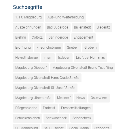
Suchbegriffe
1. FC Magdeburg
Aus- und Weiterbildung
Auszeichnungen
Bad Suderode
Ballenstedt
Biederitz
Brehna
Colbitz
Darlingerode
Engagement
Eröffnung
Friedrichsbrunn
Grieben
Gröbern
Heyrothsberge
intern
Irxleben
Läuft bei Humanas
Magdeburg-Diesdorf
Magdeburg-Olvenstedt Bruno-Taut-Ring
Magdeburg-Olvenstedt Hans-Grade-Straße
Magdeburg-Olvenstedt St.-Josef-Straße
Magdeburg Ulnerstraße
Meisdorf
News
Osterwieck
Pflegebranche
Podcast
Pressemitteilungen
Schackensleben
Schwanebeck
Schönebeck
SC Magdeburg
Sei Du selbst
Social Media
Standorte