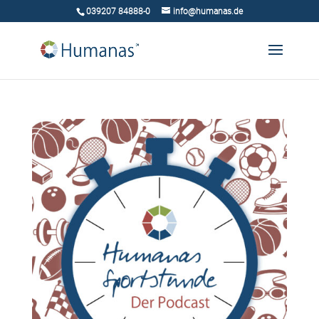
039207 84888-0
info@humanas.de