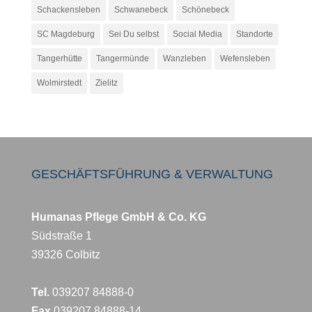
Schackensleben
Schwanebeck
Schönebeck
SC Magdeburg
Sei Du selbst
Social Media
Standorte
Tangerhütte
Tangermünde
Wanzleben
Wefensleben
Wolmirstedt
Zielitz
GESCHÄFTSFÜHRUNG & VERWALTUNG
Humanas Pflege GmbH & Co. KG
Südstraße 1
39326 Colbitz
Tel.
039207 84888-0
Fax
039207 84888-14