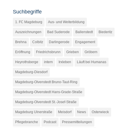
Suchbegriffe
1. FC Magdeburg
Aus- und Weiterbildung
Auszeichnungen
Bad Suderode
Ballenstedt
Biederitz
Brehna
Colbitz
Darlingerode
Engagement
Eröffnung
Friedrichsbrunn
Grieben
Gröbern
Heyrothsberge
intern
Irxleben
Läuft bei Humanas
Magdeburg-Diesdorf
Magdeburg-Olvenstedt Bruno-Taut-Ring
Magdeburg-Olvenstedt Hans-Grade-Straße
Magdeburg-Olvenstedt St.-Josef-Straße
Magdeburg Ulnerstraße
Meisdorf
News
Osterwieck
Pflegebranche
Podcast
Pressemitteilungen