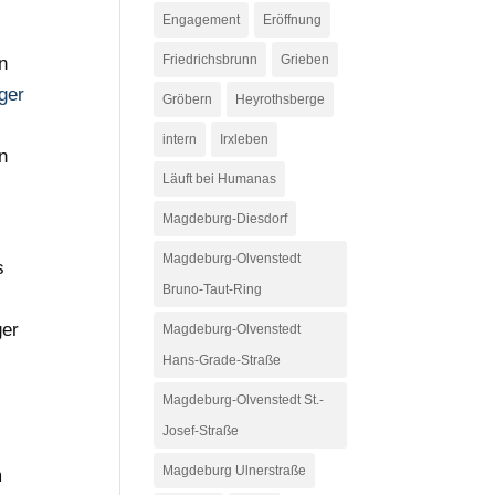
Engagement
Eröffnung
Friedrichsbrunn
Grieben
n
ger
Gröbern
Heyrothsberge
intern
Irxleben
n
Läuft bei Humanas
Magdeburg-Diesdorf
Magdeburg-Olvenstedt
s
Bruno-Taut-Ring
ger
Magdeburg-Olvenstedt
Hans-Grade-Straße
Magdeburg-Olvenstedt St.-
Josef-Straße
Magdeburg Ulnerstraße
m