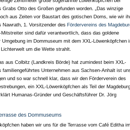
 wenige Zentimeter große sogenannte Löwenköpfchen bei
s Grabs Otto des Großen gefunden worden. „Das winzige
 noch aus Zeiten vor Baustart des gotischen Doms, wie wir ih
s Nawrath, 1. Vorsitzender des
Fördervereins des Magdebur
-Mitstreiter sind dafür verantwortlich, dass das goldene
euer Umgebung im Dommuseum mit dem XXL-Löwenköpfchen i
ichterwelt um die Wette strahlt.
 aus Colbitz (Landkreis Börde) hat zumindest beim XXL-
s familiengeführtes Unternehmen aus Sachsen-Anhalt ist un
en und so war schnell klar, dass wir den Förderverein des
trebungen, ein XXL-Löwenköpfchen als Teil der Magdebur
 erklärt Humanas-Gründer und Geschäftsführer Dr. Jörg
 Terrasse des Dommuseums
nköpfchen haben wir uns für die Terrasse vom Café Editha i