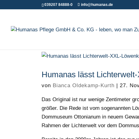
039207 84888-0
info@humanas.de
Humanas lässt Lichterwelt
von
Bianca Oldekamp-Kurth
|
27. No
Das Original ist nur wenige Zentimeter gr
größer. Die Rede ist vom sogenannten Lö
Dommuseum Ottonianum in neuem Gewand
Rahmen der Lichterwelt vor dem Dommuse