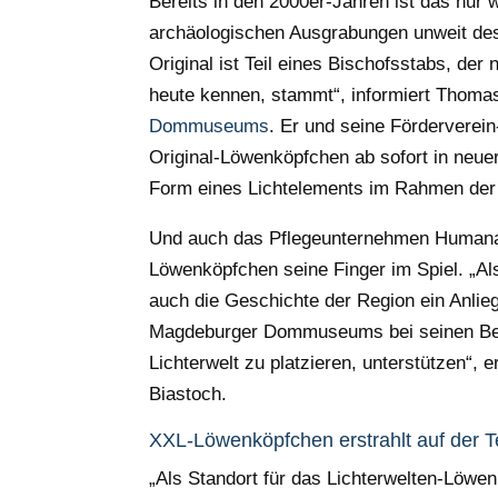
Bereits in den 2000er-Jahren ist das nur
archäologischen Ausgrabungen unweit de
Original ist Teil eines Bischofsstabs, der
heute kennen, stammt“, informiert Thoma
Dommuseums
. Er und seine Förderverein
Original-Löwenköpfchen ab sofort in n
Form eines Lichtelements im Rahmen der L
Und auch das Pflegeunternehmen Humanas
Löwenköpfchen seine Finger im Spiel. „Al
auch die Geschichte der Region ein Anlieg
Magdeburger Dommuseums bei seinen Bes
Lichterwelt zu platzieren, unterstützen“,
Biastoch.
XXL-Löwenköpfchen erstrahlt auf der
„Als Standort für das Lichterwelten-Löwe