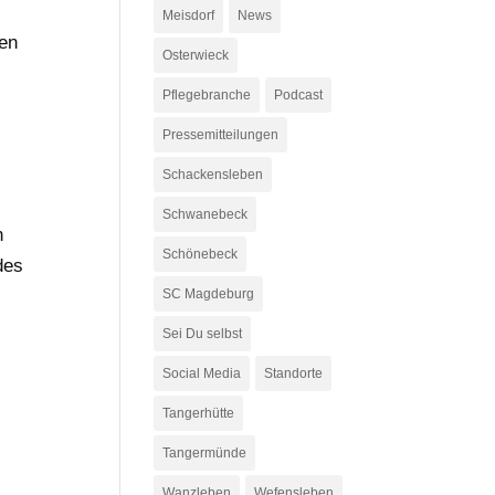
Meisdorf
News
hen
Osterwieck
Pflegebranche
Podcast
Pressemitteilungen
Schackensleben
Schwanebeck
n
Schönebeck
des
SC Magdeburg
Sei Du selbst
Social Media
Standorte
Tangerhütte
Tangermünde
Wanzleben
Wefensleben