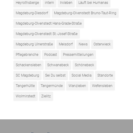
Heyrothsberge
intern
Irxleben
Läuft bei Humanas
Magdeburg-Diesdorf
Magdeburg-Olvenstedt Bruno-Taut-Ring
Magdeburg-Olvenstedt Hans-Grade-Straße
Magdeburg-Olvenstedt St.-Josef-Straße
Magdeburg Ulnerstraße
Meisdorf
News
Osterwieck
Pflegebranche
Podcast
Pressemitteilungen
Schackensleben
Schwanebeck
Schönebeck
SC Magdeburg
Sei Du selbst
Social Media
Standorte
Tangerhütte
Tangermünde
Wanzleben
Wefensleben
Wolmirstedt
Zielitz