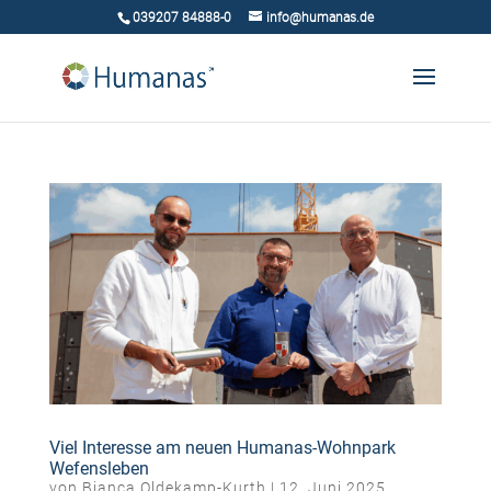
039207 84888-0
info@humanas.de
Viel Interesse am neuen Humanas-Wohnpark
Wefensleben
von
Bianca Oldekamp-Kurth
|
12. Juni 2025