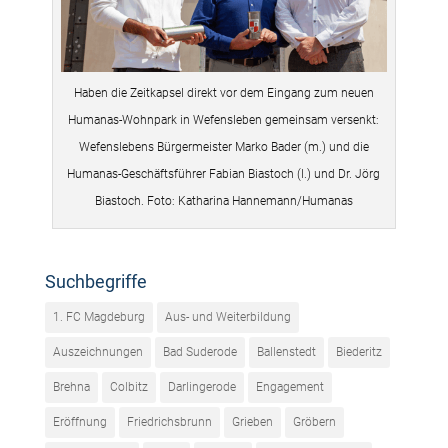
Haben die Zeitkapsel direkt vor dem Eingang zum neuen
Humanas-Wohnpark in Wefensleben gemeinsam versenkt:
Wefenslebens Bürgermeister Marko Bader (m.) und die
Humanas-Geschäftsführer Fabian Biastoch (l.) und Dr. Jörg
Biastoch. Foto: Katharina Hannemann/Humanas
Suchbegriffe
1. FC Magdeburg
Aus- und Weiterbildung
Auszeichnungen
Bad Suderode
Ballenstedt
Biederitz
Brehna
Colbitz
Darlingerode
Engagement
Eröffnung
Friedrichsbrunn
Grieben
Gröbern