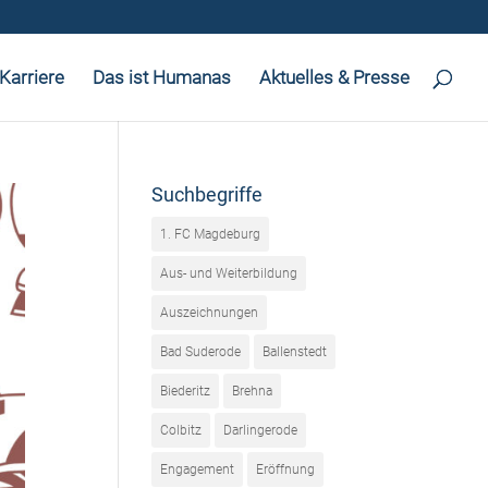
Karriere
Das ist Humanas
Aktuelles & Presse
Suchbegriffe
1. FC Magdeburg
Aus- und Weiterbildung
Auszeichnungen
Bad Suderode
Ballenstedt
Biederitz
Brehna
Colbitz
Darlingerode
Engagement
Eröffnung