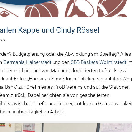
rlen Kappe und Cindy Rössel
022
nden? Budgetplanung oder die Abwicklung am Spieltag? Alles
on
Germania Halberstadt
und den
SBB Baskets Wolmirstedt
i
d in der noch immer von Männern dominierten Fußball- bzw.
Podcast-Folge „Humanas Sportstunde“ blicken sie auf ihre We
iga-Bank“ zur Chefin eines ProB-Vereins und auf die Stationen
Team zurück. Dabei berichten sie von gescheiterten
ltnis zwischen Chefin und Trainer, entdecken Gemeinsamkei
ede in ihrer täglichen Arbeit.