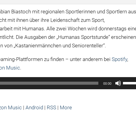
abian Biastoch mit regionalen Sportlerinnen und Sportlern au
ht mit ihnen über ihre Leidenschaft zum Sport,
rbeit mit Humanas. Alle zwei Wochen wird donnerstags ein
ntlicht. Die Ausgaben der „Humanas Sportstunde“ erscheine
n von „Kastanienmännchen und Seniorenteller“.
reaming-Plattformen zu finden – unter anderem bei
Spotify
,
on Music
.
Pfeilt
00:00
Hoch/
benut
um
on Music
|
Android
|
RSS
|
More
die
Lauts
zu