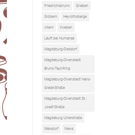
Friedrichsbrunn
Grieben
Gröbern
Heyrothsberge
intern
Irxleben
Läuft bei Humanas
Magdeburg-Diesdorf
Magdeburg-Olvenstedt
Bruno-Taut-Ring
Magdeburg-Olvenstedt Hans-
Grade-Straße
Magdeburg-Olvenstedt St.-
Josef-Straße
Magdeburg Ulnerstraße
Meisdorf
News