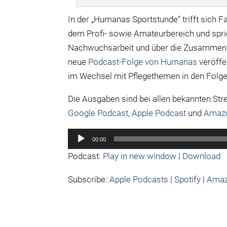
In der „Humanas Sportstunde“ trifft sich F
dem Profi- sowie Amateurbereich und spric
Nachwuchsarbeit und über die Zusammena
neue
Podcast-Folge von Humanas
veröffe
im Wechsel mit Pflegethemen in den Folge
Die Ausgaben sind bei allen bekannten St
Google Podcast
,
Apple Podcast
und
Amaz
Audio-
00:00
Player
Podcast:
Play in new window
|
Download
Subscribe:
Apple Podcasts
|
Spotify
|
Amaz