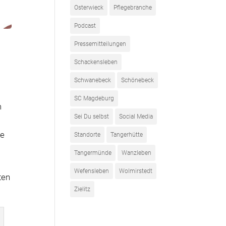
Osterwieck
Pflegebranche
Podcast
Pressemitteilungen
Schackensleben
Schwanebeck
Schönebeck
SC Magdeburg
m
Sei Du selbst
Social Media
ge
Standorte
Tangerhütte
Tangermünde
Wanzleben
Wefensleben
Wolmirstedt
ten
Zielitz