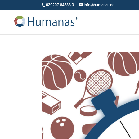
039207 84888-0
info@humanas.de