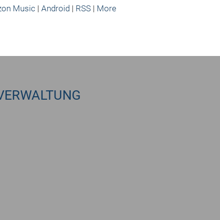
um
on Music
|
Android
|
RSS
|
More
die
Lauts
zu
regel
VERWALTUNG