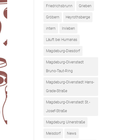
Friedrichsbrunn
Grieben
Gröbern
Heyrothsberge
intern
Irxleben
Läuft bei Humanas
Magdeburg-Diesdorf
Magdeburg-Olvenstedt
Bruno-Taut-Ring
Magdeburg-Olvenstedt Hans-
Grade-Straße
Magdeburg-Olvenstedt St.-
Josef-Straße
Magdeburg Ulnerstraße
Meisdorf
News