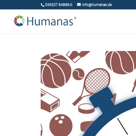
039207 84888-0
info@humanas.de