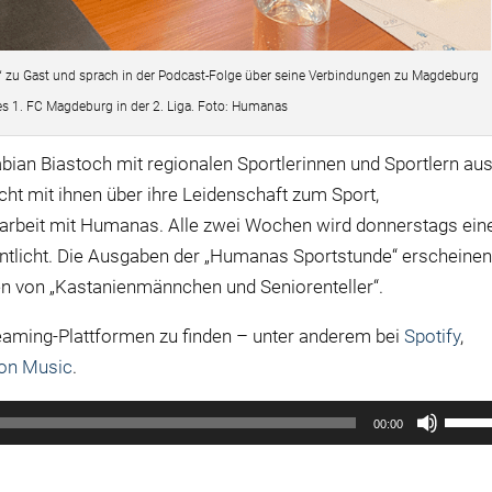
 zu Gast und sprach in der Podcast-Folge über seine Verbindungen zu Magdeburg
s 1. FC Magdeburg in der 2. Liga. Foto: Humanas
abian Biastoch mit regionalen Sportlerinnen und Sportlern au
ht mit ihnen über ihre Leidenschaft zum Sport,
rbeit mit Humanas. Alle zwei Wochen wird donnerstags ein
ntlicht. Die Ausgaben der „Humanas Sportstunde“ erscheine
n von „Kastanienmännchen und Seniorenteller“.
reaming-Plattformen zu finden – unter anderem bei
Spotify
,
on Music
.
Pfeilt
00:00
Hoch/
benut