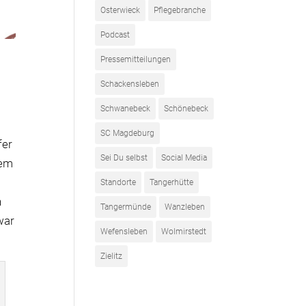
Osterwieck
Pflegebranche
Podcast
Pressemitteilungen
Schackensleben
Schwanebeck
Schönebeck
SC Magdeburg
fer
Sei Du selbst
Social Media
rem
Standorte
Tangerhütte
n
Tangermünde
Wanzleben
war
Wefensleben
Wolmirstedt
Zielitz