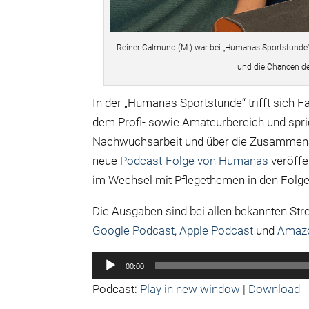
Reiner Calmund (M.) war bei „Humanas Sportstunde“
und die Chancen de
In der „Humanas Sportstunde“ trifft sich F
dem Profi- sowie Amateurbereich und spric
Nachwuchsarbeit und über die Zusammena
neue
Podcast-Folge von Humanas
veröffe
im Wechsel mit Pflegethemen in den Folge
Die Ausgaben sind bei allen bekannten St
Google Podcast
,
Apple Podcast
und
Amaz
Audio-
00:00
Player
Podcast:
Play in new window
|
Download