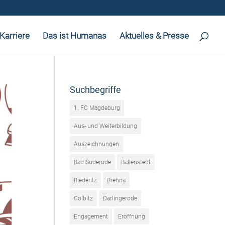
Karriere
Das ist Humanas
Aktuelles & Presse
Suchbegriffe
1. FC Magdeburg
Aus- und Weiterbildung
Auszeichnungen
Bad Suderode
Ballenstedt
Biederitz
Brehna
Colbitz
Darlingerode
Engagement
Eröffnung