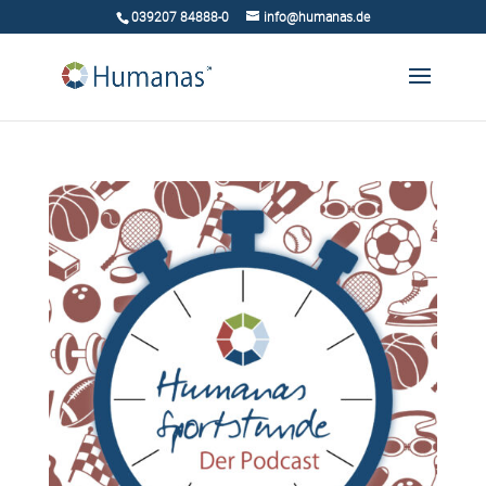
039207 84888-0
info@humanas.de