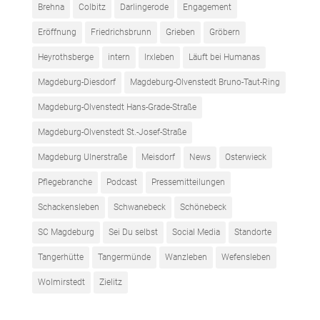
Brehna
Colbitz
Darlingerode
Engagement
Eröffnung
Friedrichsbrunn
Grieben
Gröbern
Heyrothsberge
intern
Irxleben
Läuft bei Humanas
Magdeburg-Diesdorf
Magdeburg-Olvenstedt Bruno-Taut-Ring
Magdeburg-Olvenstedt Hans-Grade-Straße
Magdeburg-Olvenstedt St.-Josef-Straße
Magdeburg Ulnerstraße
Meisdorf
News
Osterwieck
Pflegebranche
Podcast
Pressemitteilungen
Schackensleben
Schwanebeck
Schönebeck
SC Magdeburg
Sei Du selbst
Social Media
Standorte
Tangerhütte
Tangermünde
Wanzleben
Wefensleben
Wolmirstedt
Zielitz