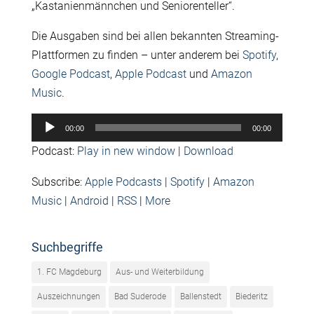
„Kastanienmännchen und Seniorenteller“.
Die Ausgaben sind bei allen bekannten Streaming-
Plattformen zu finden – unter anderem bei
Spotify
,
Google Podcast
,
Apple Podcast
und
Amazon
Music
.
Audio-
00:00
00:00
Player
Podcast:
Play in new window
|
Download
Subscribe:
Apple Podcasts
|
Spotify
|
Amazon
Music
|
Android
|
RSS
|
More
Suchbegriffe
1. FC Magdeburg
Aus- und Weiterbildung
Auszeichnungen
Bad Suderode
Ballenstedt
Biederitz