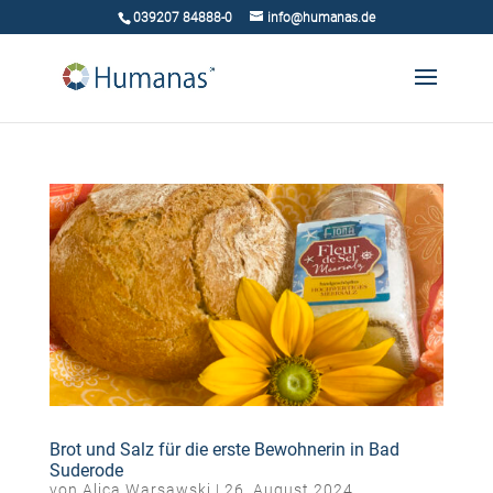
039207 84888-0
info@humanas.de
Brot und Salz für die erste Bewohnerin in Bad
Suderode
von
Alica Warsawski
|
26. August 2024