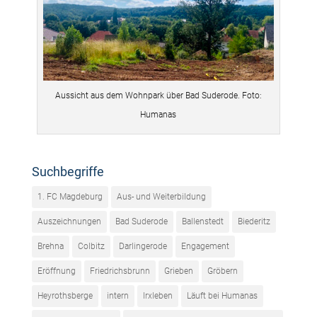
Aussicht aus dem Wohnpark über Bad Suderode. Foto:
Humanas
Suchbegriffe
1. FC Magdeburg
Aus- und Weiterbildung
Auszeichnungen
Bad Suderode
Ballenstedt
Biederitz
Brehna
Colbitz
Darlingerode
Engagement
Eröffnung
Friedrichsbrunn
Grieben
Gröbern
Heyrothsberge
intern
Irxleben
Läuft bei Humanas