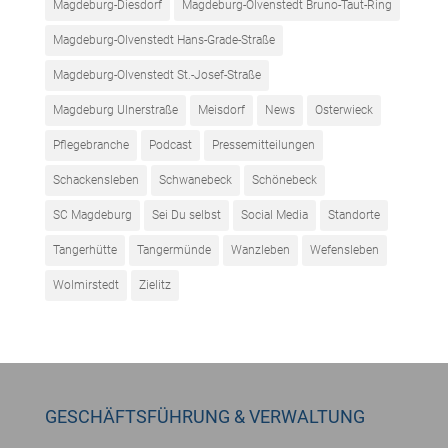
Magdeburg-Diesdorf
Magdeburg-Olvenstedt Bruno-Taut-Ring
Magdeburg-Olvenstedt Hans-Grade-Straße
Magdeburg-Olvenstedt St.-Josef-Straße
Magdeburg Ulnerstraße
Meisdorf
News
Osterwieck
Pflegebranche
Podcast
Pressemitteilungen
Schackensleben
Schwanebeck
Schönebeck
SC Magdeburg
Sei Du selbst
Social Media
Standorte
Tangerhütte
Tangermünde
Wanzleben
Wefensleben
Wolmirstedt
Zielitz
GESCHÄFTSFÜHRUNG & VERWALTUNG