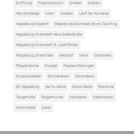
Eröffnung
Friedrichsbrunn
Grieben
Gröbern
Heyrothsberge
intern
Irxleben
Läuft bei Humanas
Magdeburg-Diesdorf
Magdeburg-Olvenstedt Bruno-Taut-Ring
Magdeburg-Olvenstedt Hans-Grade-Straße
Magdeburg-Olvenstedt St.-Josef-Straße
Magdeburg Ulnerstraße
Meisdorf
News
Osterwieck
Pflegebranche
Podcast
Pressemitteilungen
Schackensleben
Schwanebeck
Schönebeck
SC Magdeburg
Sei Du selbst
Social Media
Standorte
Tangerhütte
Tangermünde
Wanzleben
Wefensleben
Wolmirstedt
Zielitz