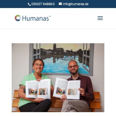
039207 84888-0
info@humanas.de