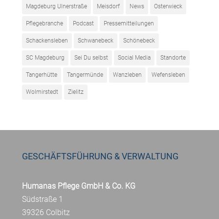
Magdeburg Ulnerstraße
Meisdorf
News
Osterwieck
Pflegebranche
Podcast
Pressemitteilungen
Schackensleben
Schwanebeck
Schönebeck
SC Magdeburg
Sei Du selbst
Social Media
Standorte
Tangerhütte
Tangermünde
Wanzleben
Wefensleben
Wolmirstedt
Zielitz
GESCHÄFTSFÜHRUNG & VERWALTUNG
Humanas Pflege GmbH & Co. KG
Südstraße 1
39326 Colbitz