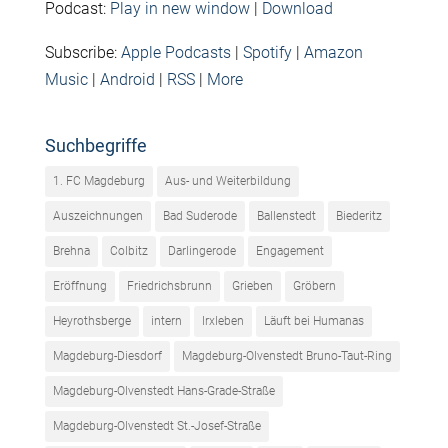
Podcast:
Play in new window
|
Download
Subscribe:
Apple Podcasts
|
Spotify
|
Amazon
Music
|
Android
|
RSS
|
More
Suchbegriffe
1. FC Magdeburg
Aus- und Weiterbildung
Auszeichnungen
Bad Suderode
Ballenstedt
Biederitz
Brehna
Colbitz
Darlingerode
Engagement
Eröffnung
Friedrichsbrunn
Grieben
Gröbern
Heyrothsberge
intern
Irxleben
Läuft bei Humanas
Magdeburg-Diesdorf
Magdeburg-Olvenstedt Bruno-Taut-Ring
Magdeburg-Olvenstedt Hans-Grade-Straße
Magdeburg-Olvenstedt St.-Josef-Straße