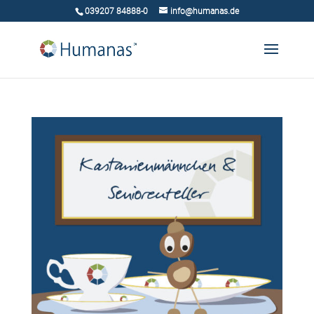
039207 84888-0
info@humanas.de