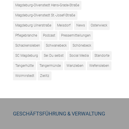
Magdeburg-Olvenstedt Hans-Grade-Straße
Magdeburg-Olvenstedt St.-Josef-Straße
Magdeburg Ulnerstraße
Meisdorf
News
Osterwieck
Pflegebranche
Podcast
Pressemitteilungen
Schackensleben
Schwanebeck
Schönebeck
SC Magdeburg
Sei Du selbst
Social Media
Standorte
Tangerhütte
Tangermünde
Wanzleben
Wefensleben
Wolmirstedt
Zielitz
GESCHÄFTSFÜHRUNG & VERWALTUNG