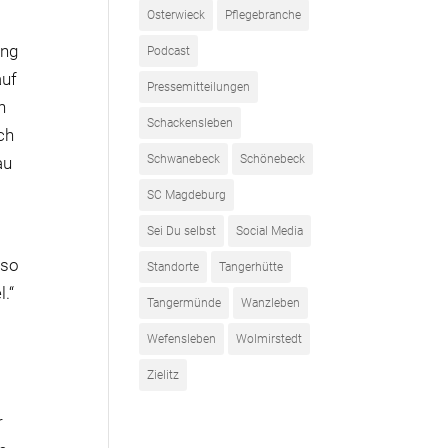
Osterwieck
Pflegebranche
ung
Podcast
auf
Pressemitteilungen
h
Schackensleben
ch
Schwanebeck
Schönebeck
au
SC Magdeburg
Sei Du selbst
Social Media
 so
Standorte
Tangerhütte
.“
Tangermünde
Wanzleben
Wefensleben
Wolmirstedt
Zielitz
r