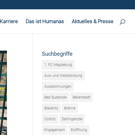
Karriere
Das ist Humanas
Aktuelles & Presse
Suchbegriffe
1. FC Magdeburg
Aus- und Weiterbildung
Auszeichnungen
Bad Suderode
Ballenstedt
Biederitz
Brehna
Colbitz
Darlingerode
Engagement
Eröffnung