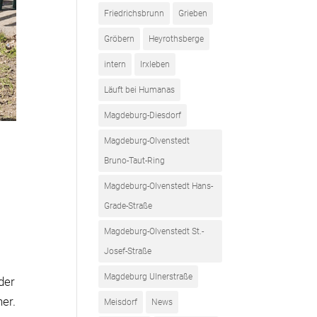
Friedrichsbrunn
Grieben
Gröbern
Heyrothsberge
intern
Irxleben
Läuft bei Humanas
Magdeburg-Diesdorf
Magdeburg-Olvenstedt
Bruno-Taut-Ring
Magdeburg-Olvenstedt Hans-
Grade-Straße
Magdeburg-Olvenstedt St.-
Josef-Straße
Magdeburg Ulnerstraße
der
ner.
Meisdorf
News