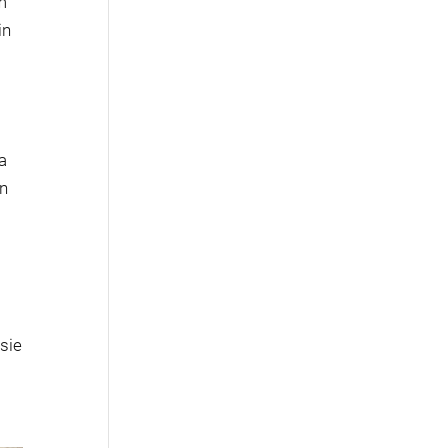
m
in
a
in
sie