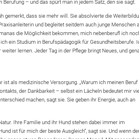
dern Berufung – und das spürt man in jedem Satz, den sie sagt.
 gemerkt, dass sie mehr will. Sie absolvierte die Weiterbild
 Praxisanleiterin und begleitet seitdem auch junge Menschen 
Humanas die Möglichkeit bekommen, mich nebenberufl ich noc
he ich ein Studium in Berufspädagogik für Gesundheitsberufe. I
r weiter lernen. Jeder Tag in der Pflege bringt Neues, und gen
hr ist als medizinische Versorgung. „Warum ich meinen Beruf
akts, der Dankbarkeit – selbst ein Lächeln bedeutet mir viel
nterschied machen, sagt sie. Sie geben ihr Energie, auch an
atur. Ihre Familie und ihr Hund stehen dabei immer im
und ist für mich der beste Ausgleich“, sagt sie. Und wenn de