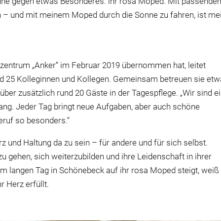
huhe gegen etwas Besonderes: ihr rosa Moped. Mit passende
ch – und mit meinem Moped durch die Sonne zu fahren, ist me
ntrum „Anker“ im Februar 2019 übernommen hat, leitet
 25 Kolleginnen und Kollegen. Gemeinsam betreuen sie etw
r zusätzlich rund 20 Gäste in der Tagespflege. „Wir sind e
rang. Jeder Tag bringt neue Aufgaben, aber auch schöne
ruf so besonders.“
erz und Haltung da zu sein – für andere und für sich selbst.
u gehen, sich weiterzubilden und ihre Leidenschaft in ihrer
m langen Tag in Schönebeck auf ihr rosa Moped steigt, weiß 
r Herz erfüllt.