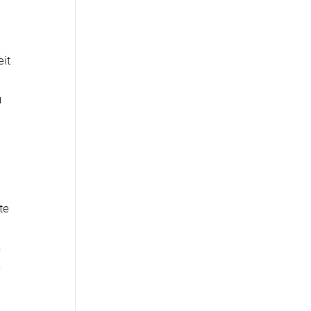
eit
u
te
n
e