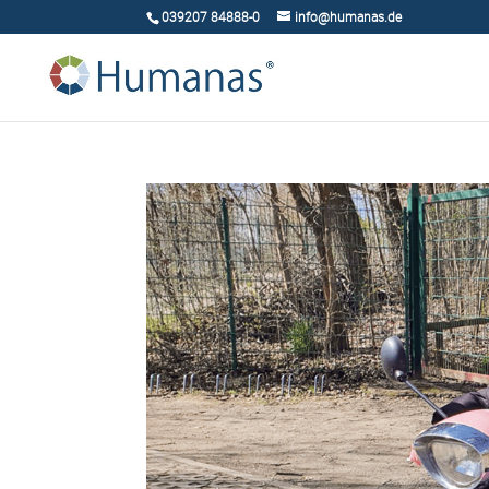
039207 84888-0
info@humanas.de