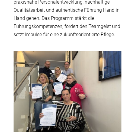
praxisnahe Personalentwicklung, nachhaltige
Qualit
ä
tsarbeit und authentische F
ü
hrung Hand in
Hand gehen. Das Programm st
ä
rkt die
F
ü
hrungskompetenzen, f
ö
rdert den Teamgeist und
setzt Impulse f
ü
r eine zukunftsorientierte Pflege.