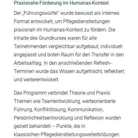
Praxisnahe Förderung im Humanas-Kontext
Der „F
ü
hrungsw
ü
rfel“ wurde bewusst als internes
Format entwickelt, um Pflegedienstleitungen
praxisnah im Humanas-Kontext zu f
ö
rdern. Die
Inhalte des Grundkurses waren f
ü
r alle
Teilnehmenden vergleichbar aufgebaut, individuell
angepasst und boten Raum f
ü
r den Transfer in den
Arbeitsalltag. In den anschlie
ß
enden Refresh-
Terminen wurde das Wissen aufgefrischt, reflektiert
und weiterentwickelt.
Das Programm verbindet Theorie und Praxis:
Themen wie Teamentwicklung, werteorientierte
F
ü
hrung, Konfliktl
ö
sung, Kommunikation,
Pers
ö
nlichkeitsentwicklung und Reflexion wurden
gezielt behandelt – Punkte, die in
klassischen Pflegedienstleitungsweiterbildungen