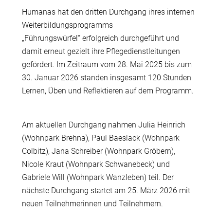
Humanas hat den dritten Durchgang ihres internen
Weiterbildungsprogramms
„F
ü
hrungsw
ü
rfel“ erfolgreich durchgef
ü
hrt und
damit erneut gezielt ihre Pflegedienstleitungen
gef
ö
rdert. Im Zeitraum vom 28. Mai 2025 bis zum
30. Januar 2026 standen insgesamt 120 Stunden
Lernen,
Ü
ben und Reflektieren auf dem Programm.
Am aktuellen Durchgang nahmen Julia Heinrich
(Wohnpark Brehna), Paul Baeslack (Wohnpark
Colbitz), Jana Schreiber (Wohnpark Gr
ö
bern),
Nicole Kraut (Wohnpark Schwanebeck) und
Gabriele Will (Wohnpark Wanzleben) teil. Der
n
ä
chste Durchgang startet am 25. M
ä
rz 2026 mit
neuen Teilnehmerinnen und Teilnehmern.