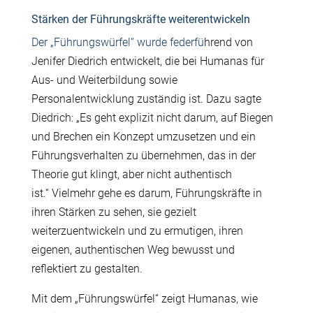
Stärken der Führungskräfte weiterentwickeln
Der „F
ü
hrungsw
ü
rfel“ wurde federf
ü
hrend von
Jenifer Diedrich entwickelt, die bei Humanas f
ü
r
Aus- und Weiterbildung sowie
Personalentwicklung zust
ä
ndig ist. Dazu sagte
Diedrich: „Es geht explizit nicht darum, auf Biegen
und Brechen ein Konzept umzusetzen und ein
F
ü
hrungsverhalten zu
ü
bernehmen, das in der
Theorie gut klingt, aber nicht authentisch
ist.“ Vielmehr gehe es darum, F
ü
hrungskr
ä
fte in
ihren St
ä
rken zu sehen, sie gezielt
weiterzuentwickeln und zu ermutigen, ihren
eigenen, authentischen Weg bewusst und
reflektiert zu gestalten.
Mit dem „F
ü
hrungsw
ü
rfel“ zeigt Humanas, wie