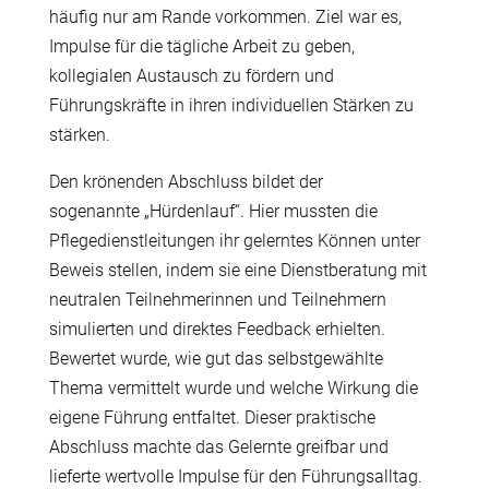
h
ä
ufig nur am Rande vorkommen.
Ziel war es,
Impulse f
ü
r die t
ä
gliche Arbeit zu geben,
kollegialen Austausch zu f
ö
rdern und
F
ü
hrungskr
ä
fte in ihren individuellen St
ä
rken zu
st
ä
rken.
Den kr
ö
nenden Abschluss bildet der
sogenannte „H
ü
rdenlauf“. Hier mussten die
Pflegedienstleitungen ihr gelerntes K
ö
nnen unter
Beweis stellen, indem sie eine Dienstberatung mit
neutralen Teilnehmerinnen und Teilnehmern
simulierten und direktes Feedback erhielten.
Bewertet wurde, wie gut das selbstgew
ä
hlte
Thema vermittelt wurde und welche Wirkung die
eigene F
ü
hrung entfaltet. Dieser praktische
Abschluss machte das Gelernte greifbar und
lieferte wertvolle Impulse f
ü
r den F
ü
hrungsalltag.