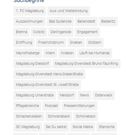
Suchbegriffe
1. FC Magdeburg
Aus- und Weiterbildung
Auszeichnungen
Bad Suderode
Ballenstedt
Biederitz
Brehna
Colbitz
Darlingerode
Engagement
Eröffnung
Friedrichsbrunn
Grieben
Gröbern
Heyrothsberge
intern
Irxleben
Läuft bei Humanas
Magdeburg-Diesdorf
Magdeburg-Olvenstedt Bruno-Taut-Ring
Magdeburg-Olvenstedt Hans-Grade-Straße
Magdeburg-Olvenstedt St.-Josef-Straße
Magdeburg Ulnerstraße
Meisdorf
News
Osterwieck
Pflegebranche
Podcast
Pressemitteilungen
Schackensleben
Schwanebeck
Schönebeck
SC Magdeburg
Sei Du selbst
Social Media
Standorte