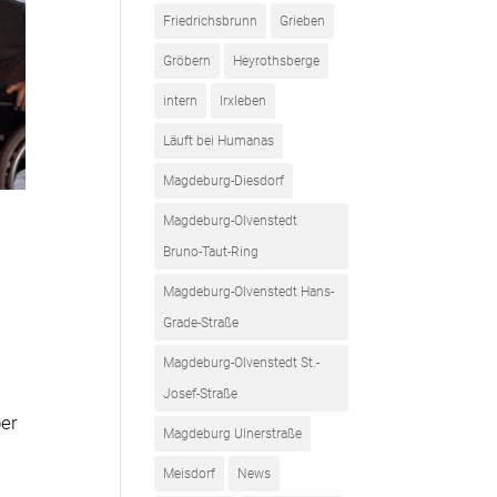
Friedrichsbrunn
Grieben
Gröbern
Heyrothsberge
intern
Irxleben
Läuft bei Humanas
Magdeburg-Diesdorf
Magdeburg-Olvenstedt
Bruno-Taut-Ring
Magdeburg-Olvenstedt Hans-
Grade-Straße
Magdeburg-Olvenstedt St.-
Josef-Straße
ber
Magdeburg Ulnerstraße
Meisdorf
News