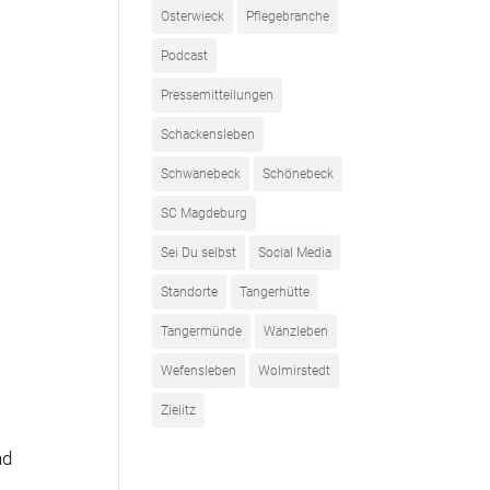
Osterwieck
Pflegebranche
Podcast
Pressemitteilungen
Schackensleben
Schwanebeck
Schönebeck
SC Magdeburg
Sei Du selbst
Social Media
Standorte
Tangerhütte
Tangermünde
Wanzleben
Wefensleben
Wolmirstedt
Zielitz
nd