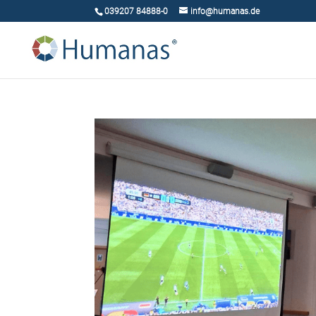
039207 84888-0
info@humanas.de