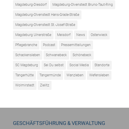
Magdeburg-Diesdorf
Magdeburg-Olvenstedt Bruno-Taut-Ring
Magdeburg-Olvenstedt Hans-Grade-Straße
Magdeburg-Olvenstedt St.-Josef-Straße
Magdeburg Ulnerstraße
Meisdorf
News
Osterwieck
Pflegebranche
Podcast
Pressemitteilungen
Schackensleben
Schwanebeck
Schönebeck
SC Magdeburg
Sei Du selbst
Social Media
Standorte
Tangerhütte
Tangermünde
Wanzleben
Wefensleben
Wolmirstedt
Zielitz
GESCHÄFTSFÜHRUNG & VERWALTUNG