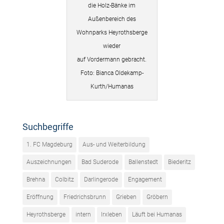
die Holz-Bänke im
Außenbereich des
Wohnparks Heyrothsberge
wieder
auf Vordermann gebracht.
Foto: Bianca Oldekamp-
Kurth/Humanas
Suchbegriffe
1. FC Magdeburg
Aus- und Weiterbildung
Auszeichnungen
Bad Suderode
Ballenstedt
Biederitz
Brehna
Colbitz
Darlingerode
Engagement
Eröffnung
Friedrichsbrunn
Grieben
Gröbern
Heyrothsberge
intern
Irxleben
Läuft bei Humanas