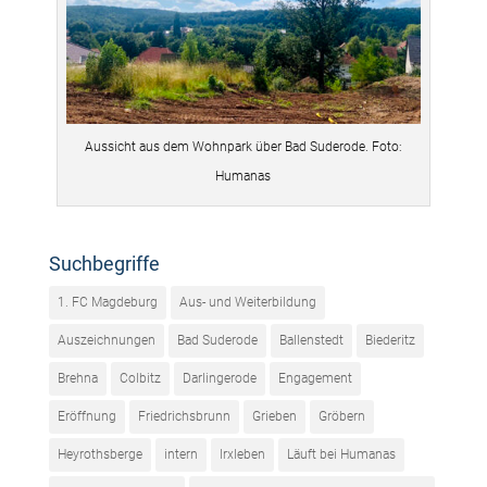
Aussicht aus dem Wohnpark über Bad Suderode. Foto:
Humanas
Suchbegriffe
1. FC Magdeburg
Aus- und Weiterbildung
Auszeichnungen
Bad Suderode
Ballenstedt
Biederitz
Brehna
Colbitz
Darlingerode
Engagement
Eröffnung
Friedrichsbrunn
Grieben
Gröbern
Heyrothsberge
intern
Irxleben
Läuft bei Humanas