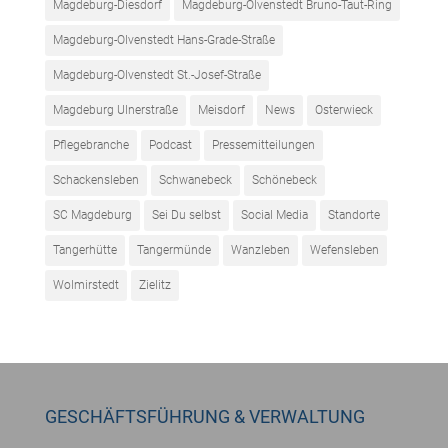
Magdeburg-Diesdorf
Magdeburg-Olvenstedt Bruno-Taut-Ring
Magdeburg-Olvenstedt Hans-Grade-Straße
Magdeburg-Olvenstedt St.-Josef-Straße
Magdeburg Ulnerstraße
Meisdorf
News
Osterwieck
Pflegebranche
Podcast
Pressemitteilungen
Schackensleben
Schwanebeck
Schönebeck
SC Magdeburg
Sei Du selbst
Social Media
Standorte
Tangerhütte
Tangermünde
Wanzleben
Wefensleben
Wolmirstedt
Zielitz
GESCHÄFTSFÜHRUNG & VERWALTUNG