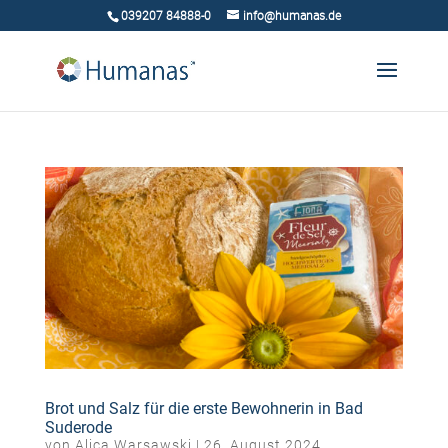
039207 84888-0
info@humanas.de
Brot und Salz für die erste Bewohnerin in Bad
Suderode
von
Alica Warsawski
|
26. August 2024