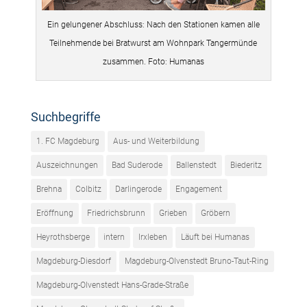
Ein gelungener Abschluss: Nach den Stationen kamen alle
Teilnehmende bei Bratwurst am Wohnpark Tangermünde
zusammen. Foto: Humanas
Suchbegriffe
1. FC Magdeburg
Aus- und Weiterbildung
Auszeichnungen
Bad Suderode
Ballenstedt
Biederitz
Brehna
Colbitz
Darlingerode
Engagement
Eröffnung
Friedrichsbrunn
Grieben
Gröbern
Heyrothsberge
intern
Irxleben
Läuft bei Humanas
Magdeburg-Diesdorf
Magdeburg-Olvenstedt Bruno-Taut-Ring
Magdeburg-Olvenstedt Hans-Grade-Straße