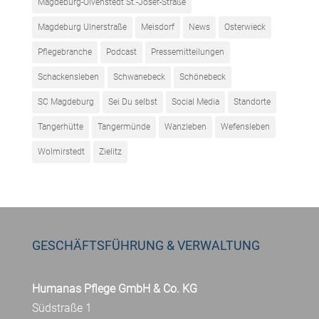
Magdeburg-Olvenstedt St.-Josef-Straße
Magdeburg Ulnerstraße
Meisdorf
News
Osterwieck
Pflegebranche
Podcast
Pressemitteilungen
Schackensleben
Schwanebeck
Schönebeck
SC Magdeburg
Sei Du selbst
Social Media
Standorte
Tangerhütte
Tangermünde
Wanzleben
Wefensleben
Wolmirstedt
Zielitz
GESCHÄFTSFÜHRUNG & VERWALTUNG
Humanas Pflege GmbH & Co. KG
Südstraße 1