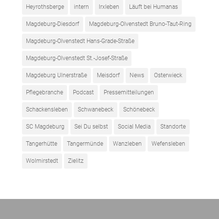
Heyrothsberge
intern
Irxleben
Läuft bei Humanas
Magdeburg-Diesdorf
Magdeburg-Olvenstedt Bruno-Taut-Ring
Magdeburg-Olvenstedt Hans-Grade-Straße
Magdeburg-Olvenstedt St.-Josef-Straße
Magdeburg Ulnerstraße
Meisdorf
News
Osterwieck
Pflegebranche
Podcast
Pressemitteilungen
Schackensleben
Schwanebeck
Schönebeck
SC Magdeburg
Sei Du selbst
Social Media
Standorte
Tangerhütte
Tangermünde
Wanzleben
Wefensleben
Wolmirstedt
Zielitz