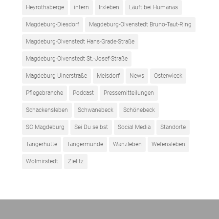
Heyrothsberge
intern
Irxleben
Läuft bei Humanas
Magdeburg-Diesdorf
Magdeburg-Olvenstedt Bruno-Taut-Ring
Magdeburg-Olvenstedt Hans-Grade-Straße
Magdeburg-Olvenstedt St.-Josef-Straße
Magdeburg Ulnerstraße
Meisdorf
News
Osterwieck
Pflegebranche
Podcast
Pressemitteilungen
Schackensleben
Schwanebeck
Schönebeck
SC Magdeburg
Sei Du selbst
Social Media
Standorte
Tangerhütte
Tangermünde
Wanzleben
Wefensleben
Wolmirstedt
Zielitz