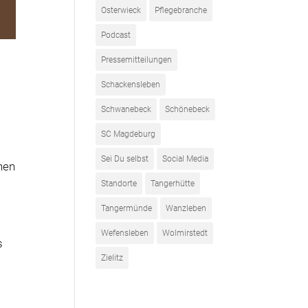
Osterwieck
Pflegebranche
Podcast
Pressemitteilungen
Schackensleben
Schwanebeck
Schönebeck
SC Magdeburg
Sei Du selbst
Social Media
chen
Standorte
Tangerhütte
Tangermünde
Wanzleben
Wefensleben
Wolmirstedt
s
Zielitz