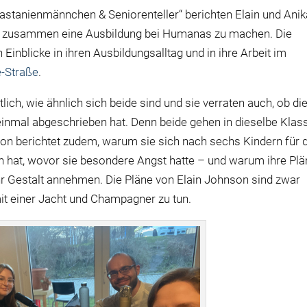
astanienmännchen & Seniorenteller“ berichten Elain und Anik
ter zusammen eine Ausbildung bei Humanas zu machen. Die
inblicke in ihren Ausbildungsalltag und in ihre Arbeit im
-Straße
.
ch, wie ähnlich sich beide sind und sie verraten auch, ob di
einmal abgeschrieben hat. Denn beide gehen in dieselbe Klas
n berichtet zudem, warum sie sich nach sechs Kindern für d
n hat, wovor sie besondere Angst hatte – und warum ihre Pl
Gestalt annehmen. Die Pläne von Elain Johnson sind zwar
mit einer Jacht und Champagner zu tun.