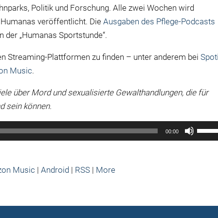
arks, Politik und Forschung. Alle zwei Wochen wird
 Humanas veröffentlicht. Die
Ausgaben des Pflege-Podcasts
n der „Humanas Sportstunde“.
en Streaming-Plattformen zu finden – unter anderem bei
Spot
on Music
.
iele über Mord und sexualisierte Gewalthandlungen, die für
d sein können.
Pfeilt
00:00
Hoch/
benut
um
on Music
|
Android
|
RSS
|
More
die
Lauts
zu