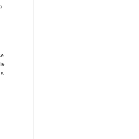
a
e
se
ie
äne