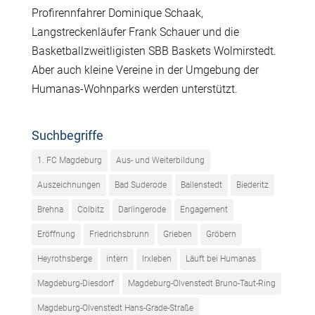
Profirennfahrer Dominique Schaak,
Langstreckenläufer Frank Schauer und die
Basketballzweitligisten SBB Baskets Wolmirstedt.
Aber auch kleine Vereine in der Umgebung der
Humanas-Wohnparks werden unterstützt.
Suchbegriffe
1. FC Magdeburg
Aus- und Weiterbildung
Auszeichnungen
Bad Suderode
Ballenstedt
Biederitz
Brehna
Colbitz
Darlingerode
Engagement
Eröffnung
Friedrichsbrunn
Grieben
Gröbern
Heyrothsberge
intern
Irxleben
Läuft bei Humanas
Magdeburg-Diesdorf
Magdeburg-Olvenstedt Bruno-Taut-Ring
Magdeburg-Olvenstedt Hans-Grade-Straße