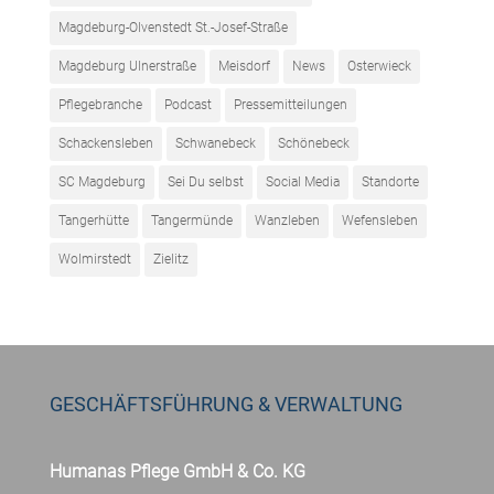
Magdeburg-Olvenstedt St.-Josef-Straße
Magdeburg Ulnerstraße
Meisdorf
News
Osterwieck
Pflegebranche
Podcast
Pressemitteilungen
Schackensleben
Schwanebeck
Schönebeck
SC Magdeburg
Sei Du selbst
Social Media
Standorte
Tangerhütte
Tangermünde
Wanzleben
Wefensleben
Wolmirstedt
Zielitz
GESCHÄFTSFÜHRUNG & VERWALTUNG
Humanas Pflege GmbH & Co. KG