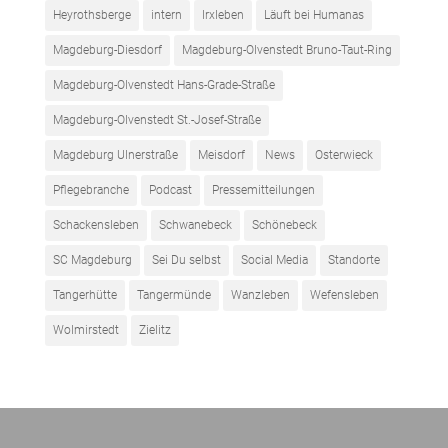
Heyrothsberge
intern
Irxleben
Läuft bei Humanas
Magdeburg-Diesdorf
Magdeburg-Olvenstedt Bruno-Taut-Ring
Magdeburg-Olvenstedt Hans-Grade-Straße
Magdeburg-Olvenstedt St.-Josef-Straße
Magdeburg Ulnerstraße
Meisdorf
News
Osterwieck
Pflegebranche
Podcast
Pressemitteilungen
Schackensleben
Schwanebeck
Schönebeck
SC Magdeburg
Sei Du selbst
Social Media
Standorte
Tangerhütte
Tangermünde
Wanzleben
Wefensleben
Wolmirstedt
Zielitz