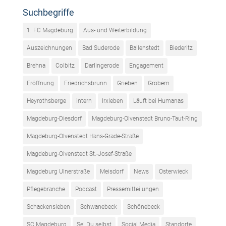
Suchbegriffe
1. FC Magdeburg
Aus- und Weiterbildung
Auszeichnungen
Bad Suderode
Ballenstedt
Biederitz
Brehna
Colbitz
Darlingerode
Engagement
Eröffnung
Friedrichsbrunn
Grieben
Gröbern
Heyrothsberge
intern
Irxleben
Läuft bei Humanas
Magdeburg-Diesdorf
Magdeburg-Olvenstedt Bruno-Taut-Ring
Magdeburg-Olvenstedt Hans-Grade-Straße
Magdeburg-Olvenstedt St.-Josef-Straße
Magdeburg Ulnerstraße
Meisdorf
News
Osterwieck
Pflegebranche
Podcast
Pressemitteilungen
Schackensleben
Schwanebeck
Schönebeck
SC Magdeburg
Sei Du selbst
Social Media
Standorte