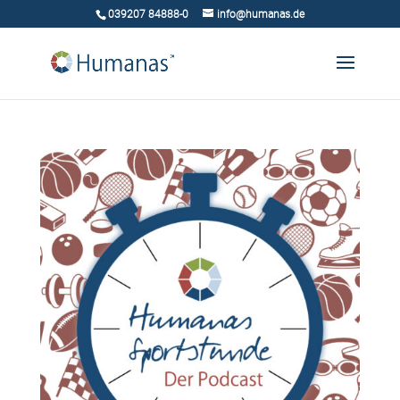
039207 84888-0
info@humanas.de