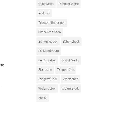
Osterwieck
Pflegebranche
Podcast
Pressemitteilungen
Schackensleben
Schwanebeck
Schönebeck
SC Magdeburg
Sei Du selbst
Social Media
„Da
Standorte
Tangerhütte
Tangermünde
Wanzleben
r
Wefensleben
Wolmirstedt
Zielitz