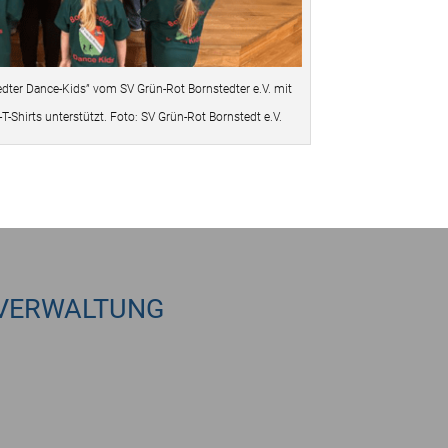
dter Dance-Kids” vom SV Grün-Rot Bornstedter e.V. mit
-Shirts unterstützt. Foto: SV Grün-Rot Bornstedt e.V.
VERWALTUNG