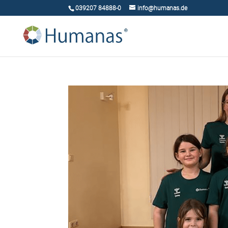
039207 84888-0
info@humanas.de