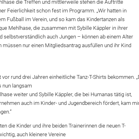
hase die Treffen und mittlerweile stehen die Auftritte
er Feierlichkeit schon fest im Programm. „Wir hatten in
em Fußball im Verein, und so kam das Kindertanzen als
nique Mehlhase, die zusammen mit Sybille Käppler in ihrer
und selbstverständlich auch Jungen – können ab einem Alter
n müssen nur einen Mitgliedsantrag ausfüllen und ihr Kind
 vor rund drei Jahren einheitliche Tanz-T-Shirts bekommen. 
es nun langsam
hase weiter und Sybille Käppler, die bei Humanas tätig ist,
ternehmen auch im Kinder- und Jugendbereich fördert, kam mi
gen.”
ten die Kinder und ihre beiden Trainerinnen die neuen T-
wichtig, auch kleinere Vereine