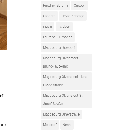
Friedrichsbrunn
Grieben
Gröbern
Heyrothsberge
intern
Irxleben
Läuft bei Humanas
Magdeburg-Diesdorf
Magdeburg-Olvenstedt
Bruno-Taut-Ring
Magdeburg-Olvenstedt Hans-
Grade-Straße
uen
Magdeburg-Olvenstedt St.-
Josef-Straße
Magdeburg Ulnerstraße
mer
Meisdorf
News