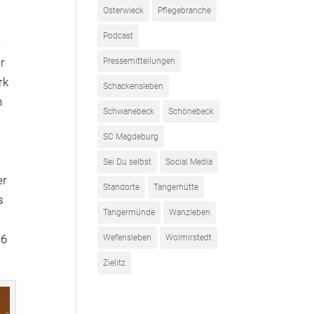
Osterwieck
Pflegebranche
Podcast
h
hr
Pressemitteilungen
rk
Schackensleben
n
Schwanebeck
Schönebeck
e
SC Magdeburg
Sei Du selbst
Social Media
er
Standorte
Tangerhütte
s
Tangermünde
Wanzleben
16
Wefensleben
Wolmirstedt
Zielitz