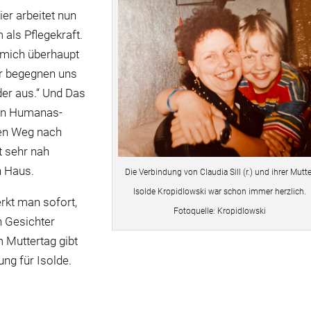
er arbeitet nun
 als Pflegekraft.
r mich überhaupt
Wir begegnen uns
er aus.“ Und Das
den Humanas-
hen Weg nach
t sehr nah
n Haus.
Die Verbindung von Claudia Sill (r.) und ihrer Mutte
Isolde Kropidlowski war schon immer herzlich.
kt man sofort,
Fotoquelle: Kropidlowski
n Gesichter
 Muttertag gibt
ng für Isolde.