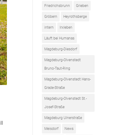
Friedrichsbrunn
Grieben
Gröbern
Heyrothsberge
intern
Irxleben
Läuft bei Humanas
Magdeburg-Diesdorf
Magdeburg-Olvenstedt
Bruno-Taut-Ring
Magdeburg-Olvenstedt Hans-
Grade-Straße
Magdeburg-Olvenstedt St.-
Josef-Straße
Magdeburg Ulnerstraße
ll
Meisdorf
News