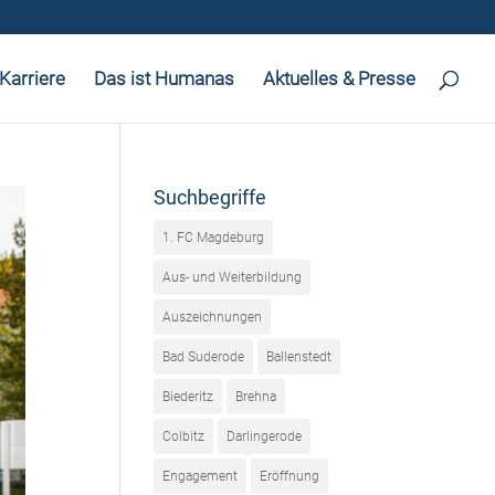
Karriere
Das ist Humanas
Aktuelles & Presse
Suchbegriffe
1. FC Magdeburg
Aus- und Weiterbildung
Auszeichnungen
Bad Suderode
Ballenstedt
Biederitz
Brehna
Colbitz
Darlingerode
Engagement
Eröffnung