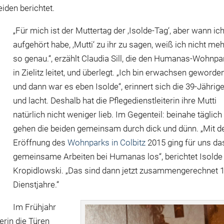
eiden berichtet.
„Für mich ist der Muttertag der ‚Isolde-Tag‘, aber wann ic
aufgehört habe, ‚Mutti‘ zu ihr zu sagen, weiß ich nicht me
so genau.“, erzählt Claudia Sill, die den Humanas-Wohnpa
in Zielitz leitet, und überlegt. „Ich bin erwachsen geworde
und dann war es eben Isolde“, erinnert sich die 39-Jährig
und lacht. Deshalb hat die Pflegedienstleiterin ihre Mutti
natürlich nicht weniger lieb. Im Gegenteil: beinahe täglich
gehen die beiden gemeinsam durch dick und dünn. „Mit d
Eröffnung des
Wohnparks in Colbitz
2015 ging für uns da
gemeinsame Arbeiten bei Humanas los“, berichtet Isolde
Kropidlowski. „Das sind dann jetzt zusammengerechnet 
Dienstjahre.“
Im Frühjahr
terin die Türen