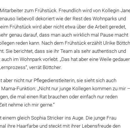
Mitarbeiter zum Frühstück. Freundlich wird von Kollegin Jane
 genauso liebevoll dekoriert wie der Rest des Wohnparks und
eim Frühstück wird aber nicht etwa über die Arbeit geredet,
et sehr genau darauf, dass man auch wirklich mal Pause macht
ollegen reden kann. Nach dem Frühstück erzählt Ulrike Böttch
. Sie berichtet, dass sie ihr Team als sehr authentisch und
 auch im Wohnpark vorlebt. „Das hat aber eine Weile gedauer
Lernprozess“, verrät Böttcher.
st aber nicht nur Pflegedienstleiterin, sie sieht sich auch
 Mama-Funktion: „Nicht nur junge Kollegen kommen zu mir 
egen, die mal einen Rat brauchen oder einfach nur reden
eit nehme ich mir gerne.“
 einem gleich Sophia Stricker ins Auge. Die junge Frau
al ihre Haarfarbe und steckt mit ihrer Lebensfreude den