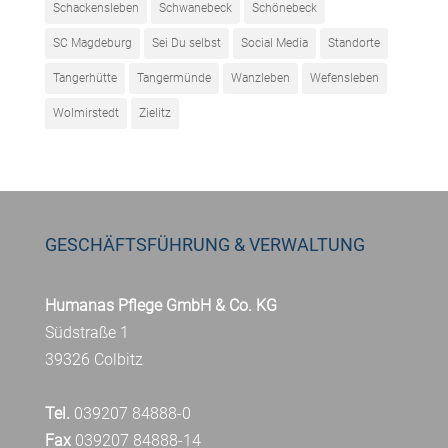
Schackensleben
Schwanebeck
Schönebeck
SC Magdeburg
Sei Du selbst
Social Media
Standorte
Tangerhütte
Tangermünde
Wanzleben
Wefensleben
Wolmirstedt
Zielitz
GESCHÄFTSFÜHRUNG & VERWALTUNG
Humanas Pflege GmbH & Co. KG
Südstraße 1
39326 Colbitz
Tel.
039207 84888-0
Fax
039207 84888-14