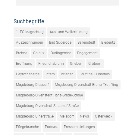
Suchbegriffe
1. FC Magdeburg
Aus- und Weiterbildung
Auszeichnungen
Bad Suderode
Ballenstedt
Biederitz
Brehna
Colbitz
Darlingerode
Engagement
Eröffnung
Friedrichsbrunn
Grieben
Gröbern
Heyrothsberge
intern
Irxleben
Läuft bei Humanas
Magdeburg-Diesdorf
Magdeburg-Olvenstedt Bruno-Taut-Ring
Magdeburg-Olvenstedt Hans-Grade-Straße
Magdeburg-Olvenstedt St.-Josef-Straße
Magdeburg Ulnerstraße
Meisdorf
News
Osterwieck
Pflegebranche
Podcast
Pressemitteilungen