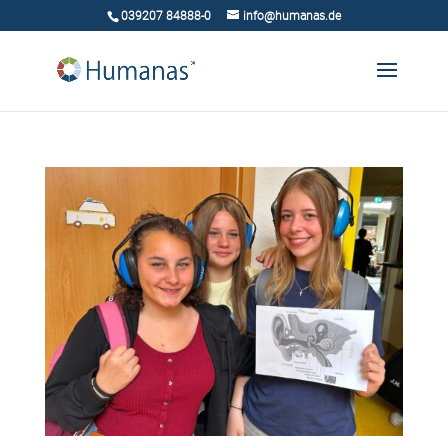
039207 84888-0
info@humanas.de