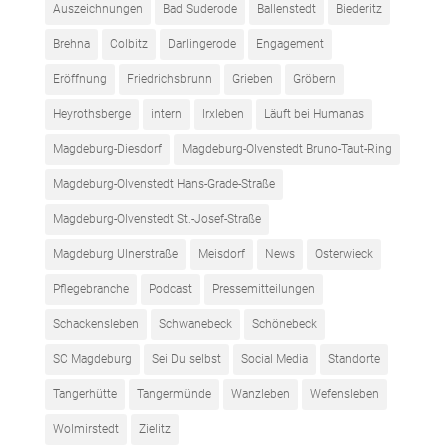
Auszeichnungen
Bad Suderode
Ballenstedt
Biederitz
Brehna
Colbitz
Darlingerode
Engagement
Eröffnung
Friedrichsbrunn
Grieben
Gröbern
Heyrothsberge
intern
Irxleben
Läuft bei Humanas
Magdeburg-Diesdorf
Magdeburg-Olvenstedt Bruno-Taut-Ring
Magdeburg-Olvenstedt Hans-Grade-Straße
Magdeburg-Olvenstedt St.-Josef-Straße
Magdeburg Ulnerstraße
Meisdorf
News
Osterwieck
Pflegebranche
Podcast
Pressemitteilungen
Schackensleben
Schwanebeck
Schönebeck
SC Magdeburg
Sei Du selbst
Social Media
Standorte
Tangerhütte
Tangermünde
Wanzleben
Wefensleben
Wolmirstedt
Zielitz