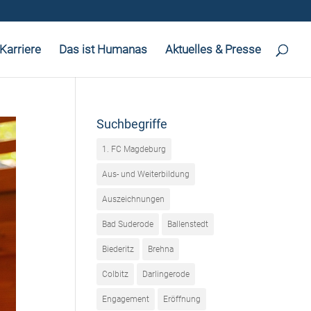
Karriere
Das ist Humanas
Aktuelles & Presse
Suchbegriffe
1. FC Magdeburg
Aus- und Weiterbildung
Auszeichnungen
Bad Suderode
Ballenstedt
Biederitz
Brehna
Colbitz
Darlingerode
Engagement
Eröffnung