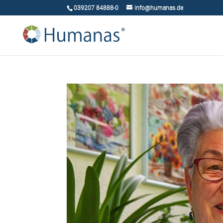
039207 84888-0
info@humanas.de