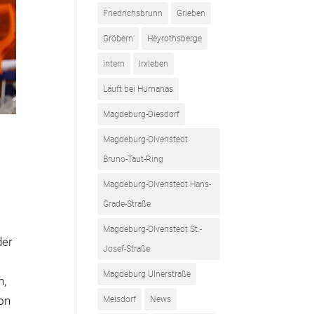
Friedrichsbrunn
Grieben
Gröbern
Heyrothsberge
intern
Irxleben
Läuft bei Humanas
Magdeburg-Diesdorf
Magdeburg-Olvenstedt
Bruno-Taut-Ring
Magdeburg-Olvenstedt Hans-
l
Grade-Straße
Magdeburg-Olvenstedt St.-
der
Josef-Straße
Magdeburg Ulnerstraße
n,
ion
Meisdorf
News