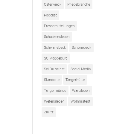
Osterwieck
Pflegebranche
Podcast
Pressemitteilungen
Schackensleben
Schwanebeck
Schönebeck
SC Magdeburg
Sei Du selbst
Social Media
Standorte
Tangerhütte
Tangermünde
Wanzleben
Wefensleben
Wolmirstedt
Zielitz