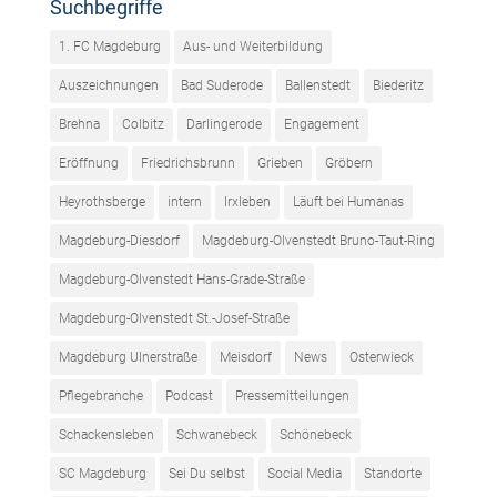
Suchbegriffe
1. FC Magdeburg
Aus- und Weiterbildung
Auszeichnungen
Bad Suderode
Ballenstedt
Biederitz
Brehna
Colbitz
Darlingerode
Engagement
Eröffnung
Friedrichsbrunn
Grieben
Gröbern
Heyrothsberge
intern
Irxleben
Läuft bei Humanas
Magdeburg-Diesdorf
Magdeburg-Olvenstedt Bruno-Taut-Ring
Magdeburg-Olvenstedt Hans-Grade-Straße
Magdeburg-Olvenstedt St.-Josef-Straße
Magdeburg Ulnerstraße
Meisdorf
News
Osterwieck
Pflegebranche
Podcast
Pressemitteilungen
Schackensleben
Schwanebeck
Schönebeck
SC Magdeburg
Sei Du selbst
Social Media
Standorte