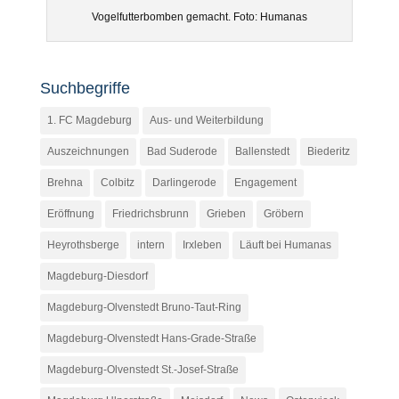
Vogelfutterbomben gemacht. Foto: Humanas
Suchbegriffe
1. FC Magdeburg
Aus- und Weiterbildung
Auszeichnungen
Bad Suderode
Ballenstedt
Biederitz
Brehna
Colbitz
Darlingerode
Engagement
Eröffnung
Friedrichsbrunn
Grieben
Gröbern
Heyrothsberge
intern
Irxleben
Läuft bei Humanas
Magdeburg-Diesdorf
Magdeburg-Olvenstedt Bruno-Taut-Ring
Magdeburg-Olvenstedt Hans-Grade-Straße
Magdeburg-Olvenstedt St.-Josef-Straße