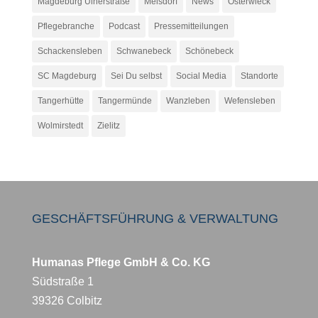
Magdeburg Ulnerstraße
Meisdorf
News
Osterwieck
Pflegebranche
Podcast
Pressemitteilungen
Schackensleben
Schwanebeck
Schönebeck
SC Magdeburg
Sei Du selbst
Social Media
Standorte
Tangerhütte
Tangermünde
Wanzleben
Wefensleben
Wolmirstedt
Zielitz
GESCHÄFTSFÜHRUNG & VERWALTUNG
Humanas Pflege GmbH & Co. KG
Südstraße 1
39326 Colbitz