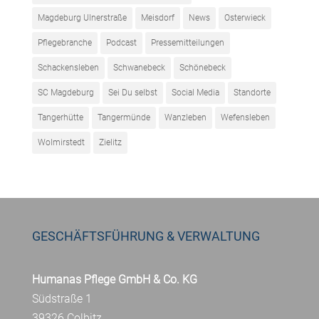
Magdeburg Ulnerstraße
Meisdorf
News
Osterwieck
Pflegebranche
Podcast
Pressemitteilungen
Schackensleben
Schwanebeck
Schönebeck
SC Magdeburg
Sei Du selbst
Social Media
Standorte
Tangerhütte
Tangermünde
Wanzleben
Wefensleben
Wolmirstedt
Zielitz
GESCHÄFTSFÜHRUNG & VERWALTUNG
Humanas Pflege GmbH & Co. KG
Südstraße 1
39326 Colbitz