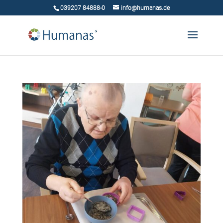
039207 84888-0
info@humanas.de