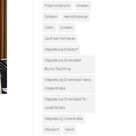
Friedrichsbrunn
Grieben
Gröbern
Heyrothsberge
intern
Irxleben
Läuft bei Humanas
Magdeburg-Diesdorf
Magdeburg-Olvenstedt
Bruno-Taut-Ring
Magdeburg-Olvenstedt Hans-
Grade-Straße
Magdeburg-Olvenstedt St.-
Josef-Straße
Magdeburg Ulnerstraße
Meisdorf
News