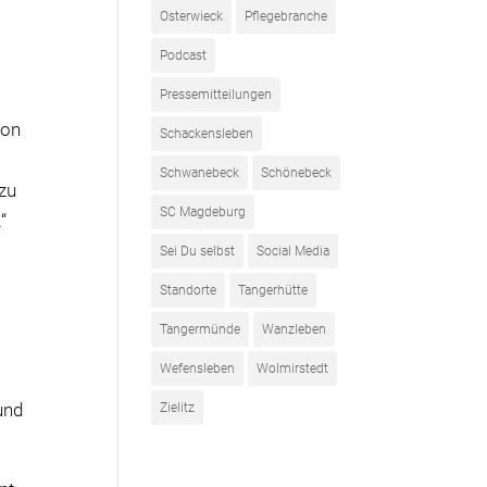
Osterwieck
Pflegebranche
Podcast
Pressemitteilungen
von
Schackensleben
Schwanebeck
Schönebeck
 zu
SC Magdeburg
“
Sei Du selbst
Social Media
Standorte
Tangerhütte
Tangermünde
Wanzleben
Wefensleben
Wolmirstedt
und
Zielitz