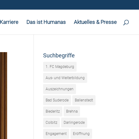
Karriere
Das ist Humanas
Aktuelles & Presse
Suchbegriffe
1. FC Magdeburg
Aus- und Weiterbildung
Auszeichnungen
Bad Suderode
Ballenstedt
Biederitz
Brehna
Colbitz
Darlingerode
Engagement
Eröffnung