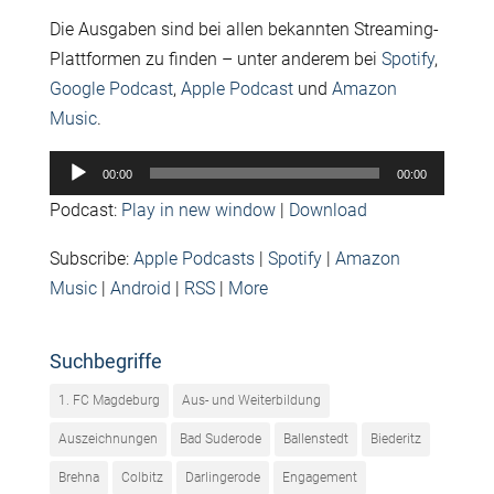
Die Ausgaben sind bei allen bekannten Streaming-
Plattformen zu finden – unter anderem bei
Spotify
,
Google Podcast
,
Apple Podcast
und
Amazon
Music
.
Audio-
00:00
00:00
Player
Podcast:
Play in new window
|
Download
Subscribe:
Apple Podcasts
|
Spotify
|
Amazon
Music
|
Android
|
RSS
|
More
Suchbegriffe
1. FC Magdeburg
Aus- und Weiterbildung
Auszeichnungen
Bad Suderode
Ballenstedt
Biederitz
Brehna
Colbitz
Darlingerode
Engagement