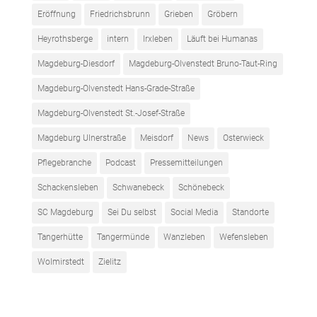
Eröffnung
Friedrichsbrunn
Grieben
Gröbern
Heyrothsberge
intern
Irxleben
Läuft bei Humanas
Magdeburg-Diesdorf
Magdeburg-Olvenstedt Bruno-Taut-Ring
Magdeburg-Olvenstedt Hans-Grade-Straße
Magdeburg-Olvenstedt St.-Josef-Straße
Magdeburg Ulnerstraße
Meisdorf
News
Osterwieck
Pflegebranche
Podcast
Pressemitteilungen
Schackensleben
Schwanebeck
Schönebeck
SC Magdeburg
Sei Du selbst
Social Media
Standorte
Tangerhütte
Tangermünde
Wanzleben
Wefensleben
Wolmirstedt
Zielitz