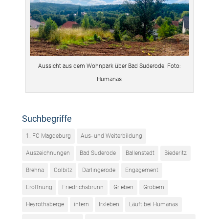
Aussicht aus dem Wohnpark über Bad Suderode. Foto:
Humanas
Suchbegriffe
1. FC Magdeburg
Aus- und Weiterbildung
Auszeichnungen
Bad Suderode
Ballenstedt
Biederitz
Brehna
Colbitz
Darlingerode
Engagement
Eröffnung
Friedrichsbrunn
Grieben
Gröbern
Heyrothsberge
intern
Irxleben
Läuft bei Humanas