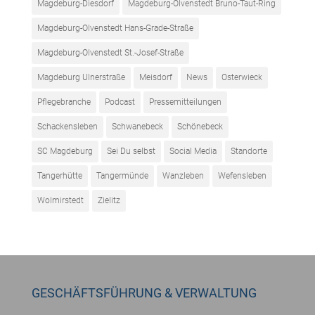
Magdeburg-Diesdorf
Magdeburg-Olvenstedt Bruno-Taut-Ring
Magdeburg-Olvenstedt Hans-Grade-Straße
Magdeburg-Olvenstedt St.-Josef-Straße
Magdeburg Ulnerstraße
Meisdorf
News
Osterwieck
Pflegebranche
Podcast
Pressemitteilungen
Schackensleben
Schwanebeck
Schönebeck
SC Magdeburg
Sei Du selbst
Social Media
Standorte
Tangerhütte
Tangermünde
Wanzleben
Wefensleben
Wolmirstedt
Zielitz
GESCHÄFTSFÜHRUNG & VERWALTUNG