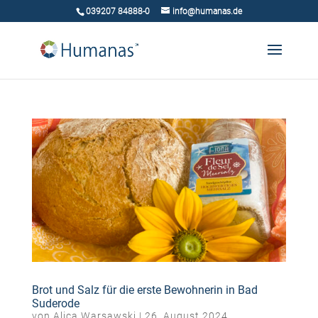
039207 84888-0
info@humanas.de
Brot und Salz für die erste Bewohnerin in Bad
Suderode
von
Alica Warsawski
|
26. August 2024