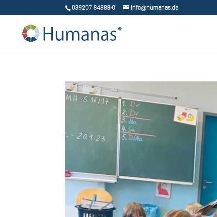
039207 84888-0
info@humanas.de