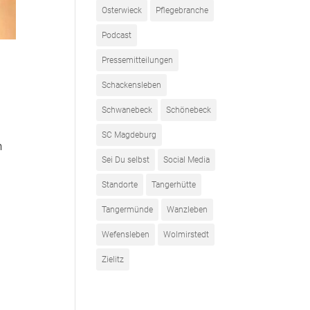
Osterwieck
Pflegebranche
Podcast
Pressemitteilungen
Schackensleben
Schwanebeck
Schönebeck
SC Magdeburg
n
Sei Du selbst
Social Media
Standorte
Tangerhütte
Tangermünde
Wanzleben
n
Wefensleben
Wolmirstedt
Zielitz