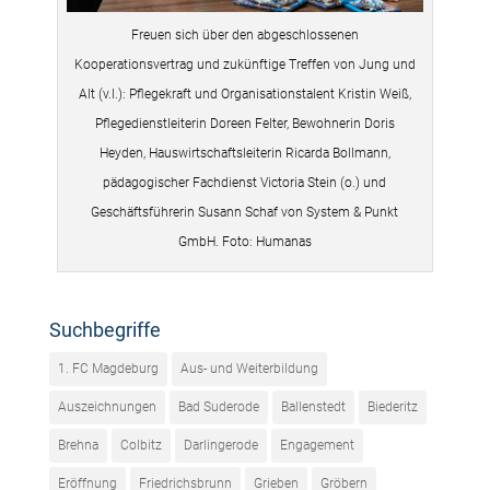
Freuen sich über den abgeschlossenen
Kooperationsvertrag und zukünftige Treffen von Jung und
Alt (v.l.): Pflegekraft und Organisationstalent Kristin Weiß,
Pflegedienstleiterin Doreen Felter, Bewohnerin Doris
Heyden, Hauswirtschaftsleiterin Ricarda Bollmann,
pädagogischer Fachdienst Victoria Stein (o.) und
Geschäftsführerin Susann Schaf von System & Punkt
GmbH. Foto: Humanas
Suchbegriffe
1. FC Magdeburg
Aus- und Weiterbildung
Auszeichnungen
Bad Suderode
Ballenstedt
Biederitz
Brehna
Colbitz
Darlingerode
Engagement
Eröffnung
Friedrichsbrunn
Grieben
Gröbern