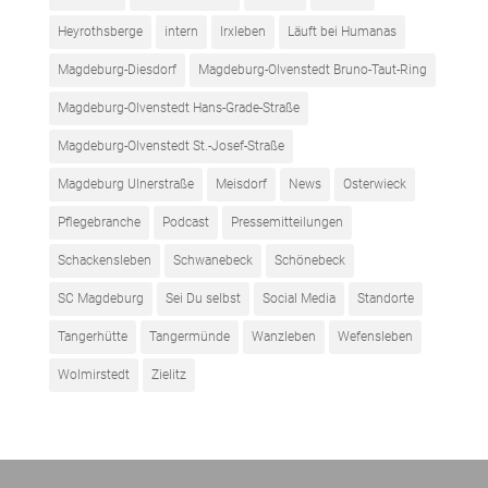
Heyrothsberge
intern
Irxleben
Läuft bei Humanas
Magdeburg-Diesdorf
Magdeburg-Olvenstedt Bruno-Taut-Ring
Magdeburg-Olvenstedt Hans-Grade-Straße
Magdeburg-Olvenstedt St.-Josef-Straße
Magdeburg Ulnerstraße
Meisdorf
News
Osterwieck
Pflegebranche
Podcast
Pressemitteilungen
Schackensleben
Schwanebeck
Schönebeck
SC Magdeburg
Sei Du selbst
Social Media
Standorte
Tangerhütte
Tangermünde
Wanzleben
Wefensleben
Wolmirstedt
Zielitz