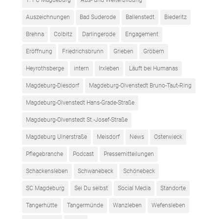
Auszeichnungen
Bad Suderode
Ballenstedt
Biederitz
Brehna
Colbitz
Darlingerode
Engagement
Eröffnung
Friedrichsbrunn
Grieben
Gröbern
Heyrothsberge
intern
Irxleben
Läuft bei Humanas
Magdeburg-Diesdorf
Magdeburg-Olvenstedt Bruno-Taut-Ring
Magdeburg-Olvenstedt Hans-Grade-Straße
Magdeburg-Olvenstedt St.-Josef-Straße
Magdeburg Ulnerstraße
Meisdorf
News
Osterwieck
Pflegebranche
Podcast
Pressemitteilungen
Schackensleben
Schwanebeck
Schönebeck
SC Magdeburg
Sei Du selbst
Social Media
Standorte
Tangerhütte
Tangermünde
Wanzleben
Wefensleben