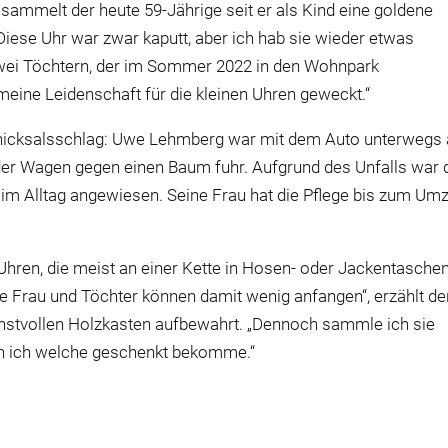
ammelt der heute 59-Jährige seit er als Kind eine goldene
Diese Uhr war zwar kaputt, aber ich hab sie wieder etwas
n zwei Töchtern, der im Sommer 2022 in den Wohnpark
meine Leidenschaft für die kleinen Uhren geweckt.“
hicksalsschlag: Uwe Lehmberg war mit dem Auto unterwegs 
er Wagen gegen einen Baum fuhr. Aufgrund des Unfalls war 
 im Alltag angewiesen. Seine Frau hat die Pflege bis zum Um
e Uhren, die meist an einer Kette in Hosen- oder Jackentasche
ne Frau und Töchter können damit wenig anfangen“, erzählt de
kunstvollen Holzkasten aufbewahrt. „Dennoch sammle ich sie
nn ich welche geschenkt bekomme.“