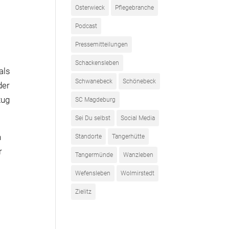
Osterwieck
Pflegebranche
Podcast
Pressemitteilungen
Schackensleben
als
Schwanebeck
Schönebeck
der
zug
SC Magdeburg
Sei Du selbst
Social Media
n
Standorte
Tangerhütte
r
Tangermünde
Wanzleben
Wefensleben
Wolmirstedt
Zielitz